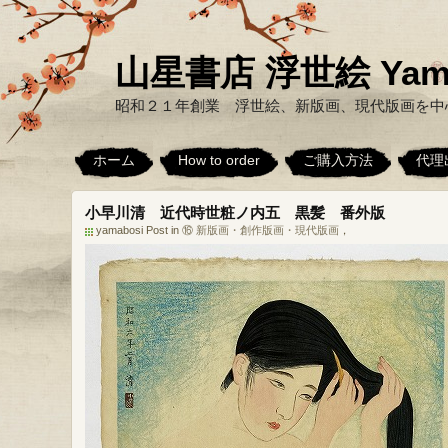
山星書店 浮世絵 Yamabo
昭和２１年創業 浮世絵、新版画、現代版画を中
ホーム
How to order
ご購入方法
代理
小早川清 近代時世粧ノ内五 黒髪 番外版
yamabosi Post in
⑯ 新版画・創作版画・現代版画
，