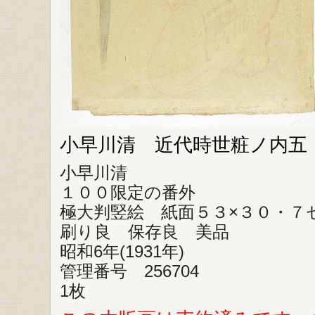
小早川清 近代時世粧ノ内五
小早川清
１００限定の番外
極大判竪絵 紙面５３×３０・７
刷り良 保存良 美品
昭和6年(1931年)
管理番号 256704
1枚