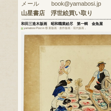
メール book@yamabosi.jp
山星書店
浮世絵買い取り
和田三造木版画 昭和職業絵尽 第一輯 金魚屋
yamabosi Post in
⑯ 新版画・創作版画・現代版画
，