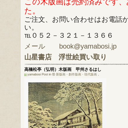
この木版画は売約済みです、
た。
ご注文、お問い合わせはお電話
い。
℡０５２－３２１－１３６６
メール book@yamabosi.jp
山星書店
浮世絵買い取り
高橋松亭（弘明）木版画 甲州さるはし
yamabosi Post in
⑯ 新版画・創作版画・現代版画
，