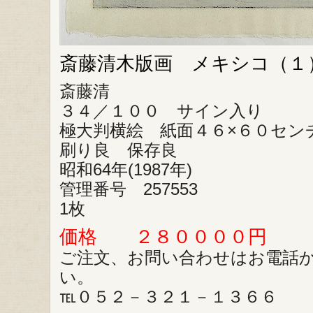
斎藤清木版画 メキシコ（１
斎藤清
３４／１００ サイン入り
極大判横絵 紙面４６×６０セン
刷り良 保存良
昭和64年(1987年)
管理番号 257553
1枚
価格 ２８００００円
ご注文、お問い合わせはお電話
い。
℡０５２－３２１－１３６６