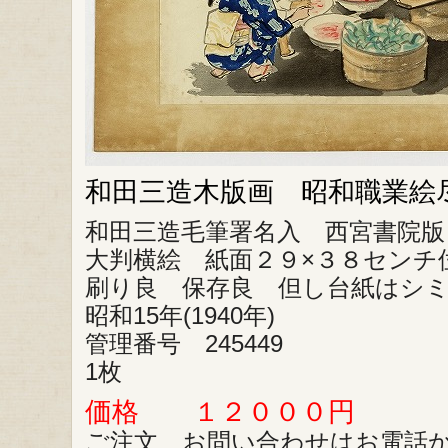
和田三造木版画 昭和職業絵
和田三造毛筆署名入 西宮書院版
大判横絵 紙面２９×３８センチ
刷り良 保存良 但し台紙はシ
昭和15年(1940年)
管理番号 245449
1枚
価格 １２０００円
ご注文、お問い合わせはお電話