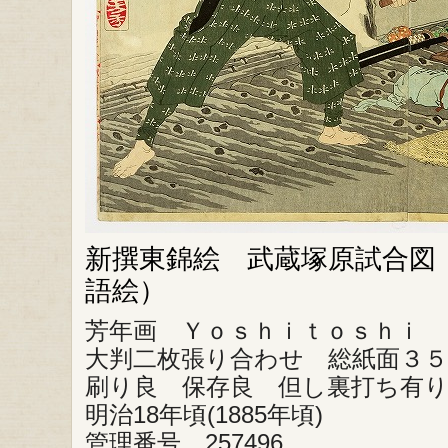
新撰東錦絵 武蔵塚原試合図
語絵）
芳年画 Ｙｏｓｈｉｔｏｓｈｉ 
大判二枚張り合わせ 総紙面３５
刷り良 保存良 但し裏打ち有
明治18年頃(1885年頃)
管理番号 257496