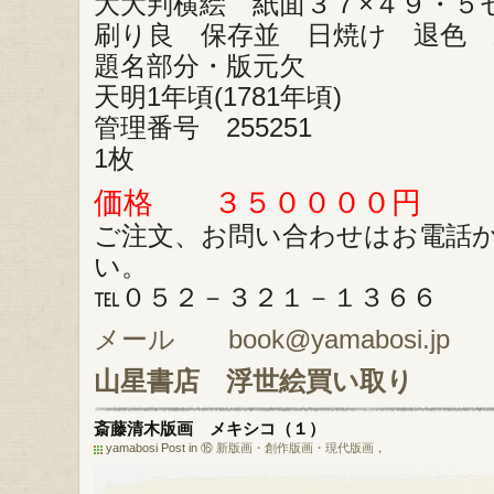
大大判横絵 紙面３７×４９・５
刷り良 保存並 日焼け 退色 
題名部分・版元欠
天明1年頃(1781年頃)
管理番号 255251
1枚
価格 ３５００００円
ご注文、お問い合わせはお電話
い。
℡０５２－３２１－１３６６
メール book@yamabosi.jp
山星書店
浮世絵買い取り
斎藤清木版画 メキシコ（１）
yamabosi Post in
⑯ 新版画・創作版画・現代版画
，