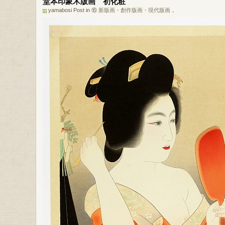
堂本印象木版画 初化粧
yamabosi Post in
⑯ 新版画・創作版画・現代版画
，