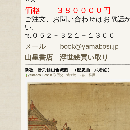
価格 ３８００００円
ご注文、お問い合わせはお電話
い。
℡０５２－３２１－１３６６
メール book@yamabosi.jp
山星書店
浮世絵買い取り
新板 唐九仙山合戦図 （歴史画 武者絵）
yamabosi Post in
② 歴史・武者絵・伝説・怪異
，