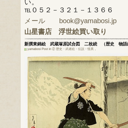
い。
℡０５２－３２１－１３６６
メール book@yamabosi.jp
山星書店
浮世絵買い取り
新撰東錦絵 武蔵塚原試合図 二枚続 （歴史 物語
yamabosi Post in
② 歴史・武者絵・伝説・怪異
，