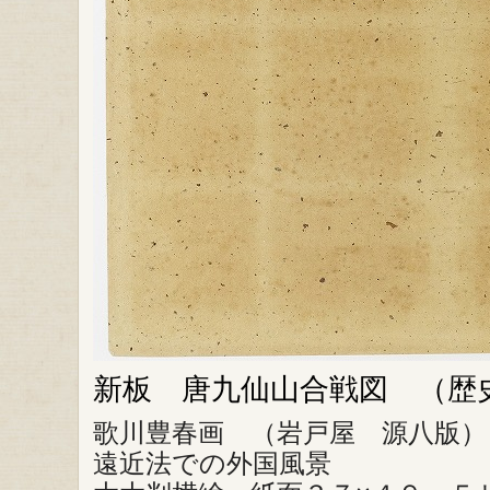
新板 唐九仙山合戦図 （歴
歌川豊春画 （岩戸屋 源八版）
遠近法での外国風景