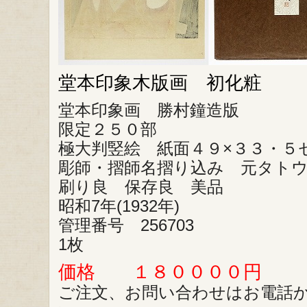
堂本印象木版画 初化粧
堂本印象画 勝村鐘造版
限定２５０部
極大判竪絵 紙面４９×３３・５
彫師・摺師名摺り込み 元タト
刷り良 保存良 美品
昭和7年(1932年)
管理番号 256703
1枚
価格 １８００００円
ご注文、お問い合わせはお電話