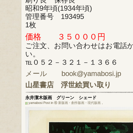
昭和9年頃(1934年頃)
管理番号 193495
1枚
価格 ３５０００円
ご注文、お問い合わせはお電話
い。
℡０５２－３２１－１３６６
メール book@yamabosi.jp
山星書店
浮世絵買い取り
永井潔木版画 グリーン シェード
yamabosi Post in
⑯ 新版画・創作版画・現代版画
，