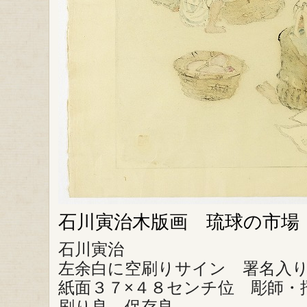
石川寅治木版画 琉球の市場
石川寅治
左余白に空刷りサイン 署名入
紙面３７×４８センチ位 彫師・
刷り良 保存良