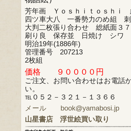
芳年画 Ｙｏｓｈｉｔｏｓｈｉ 
四ツ車大八 一番勢力のめ組 
大判二枚張り合わせ 総紙面３７
刷り良 保存並 日焼け シワ
明治19年(1886年)
管理番号 207213
2枚組
価格 ９００００円
ご注文、お問い合わせはお電話
い。
℡０５２－３２１－１３６６
メール book@yamabosi.jp
山星書店
浮世絵買い取り