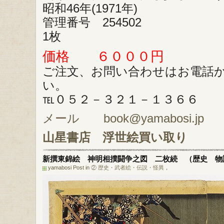
昭和46年(1971年)
管理番号 254502
1枚
価格 ６０００円
ご注文、お問い合わせはお電話
い。
℡０５２－３２１－１３６６
メール book@yamabosi.jp
山星書店
浮世絵買い取り
新撰東錦絵 神明相撲闘争之図 二枚続 （歴史 物
yamabosi Post in
② 歴史・武者絵・伝説・怪異
，