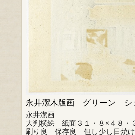
永井潔木版画 グリーン シ
永井潔画
大判横絵 紙面３１・８×４８・
刷り良 保存良 但し少し日焼