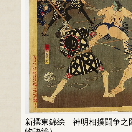
新撰東錦絵 神明相撲闘争
物語絵）