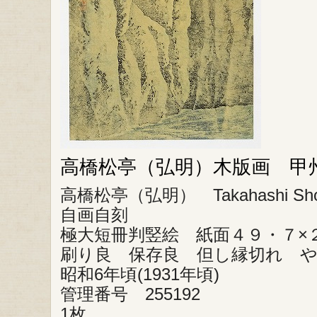
高橋松亭（弘明）木版画 甲
高橋松亭（弘明） Takahashi Shot
自画自刻
極大短冊判竪絵 紙面４９・７×
刷り良 保存良 但し縁切れ 
昭和6年頃(1931年頃)
管理番号 255192
1枚