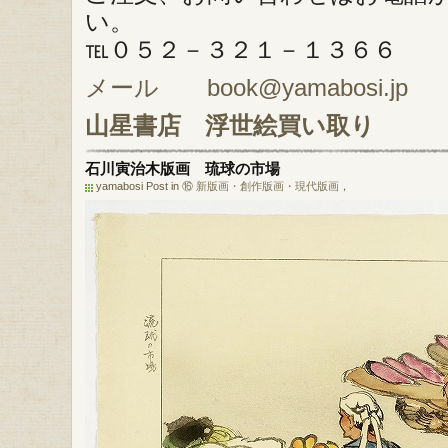
い。
℡０５２－３２１－１３６６
メール book@yamabosi.jp
山星書店
浮世絵買い取り
石川寅治木版画 琉球の市場
yamabosi Post in
⑯ 新版画・創作版画・現代版画
，