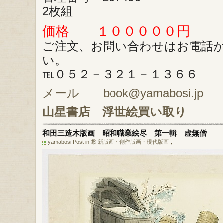
2枚組
価格 １０００００円
ご注文、お問い合わせはお電話
い。
℡０５２－３２１－１３６６
メール book@yamabosi.jp
山星書店
浮世絵買い取り
和田三造木版画 昭和職業絵尽 第一輯 虚無僧
yamabosi Post in
⑯ 新版画・創作版画・現代版画
，