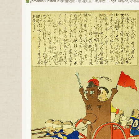
yamabosi Posted in
⑧ 開化絵・明治天皇・戦争絵
，Tags:
ukiyoe
,
小林