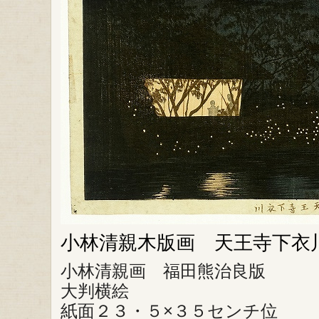
小林清親木版画 天王寺下衣
小林清親画 福田熊治良版
大判横絵
紙面２３・５×３５センチ位