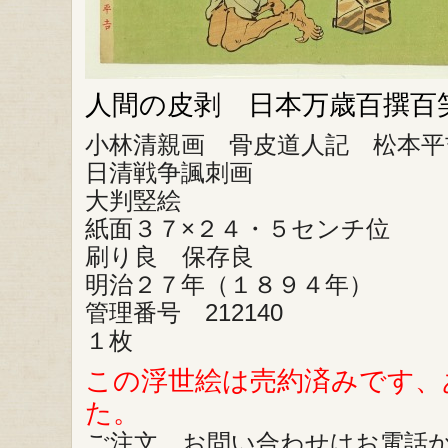
人間の皮剥 日本万歳百撰百
小林清親画 骨皮道人記 松本平
日清戦争諷刺画
大判竪絵
紙面３７×２４・５センチ位
刷り良 保存良
明治２７年（１８９４年）
管理番号 212140
１枚
この浮世絵は売約済みです、
た。
ご注文、お問い合わせはお電話