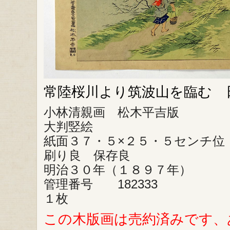
常陸桜川より筑波山を臨む 
小林清親画 松木平吉版
大判竪絵
紙面３７・５×２５・５センチ位
刷り良 保存良
明治３０年（１８９７年）
管理番号 182333
１枚
この木版画は売約済みです、