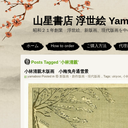
山星書店 浮世絵 Yamabo
昭和２１年創業 浮世絵、新版画、現代版画を中
ホーム
How to order
ご購入方法
代理
Posts Tagged ‘小林清親’
小林清親木版画 小梅曳舟通雪景
yamabosi Posted in
⑯ 新版画・創作版画・現代版画
，Tags:
ukiyoe
,
小