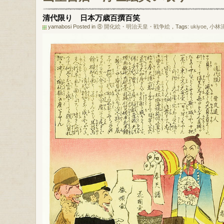
清代限り 日本万歳百撰百笑
yamabosi Posted in
⑧ 開化絵・明治天皇・戦争絵
，Tags:
ukiyoe
,
小林