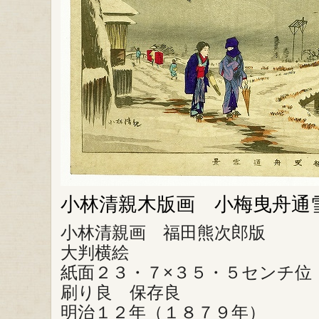
小林清親木版画 小梅曳舟通
小林清親画 福田熊次郎版
大判横絵
紙面２３・７×３５・５センチ位
刷り良 保存良
明治１２年（１８７９年）