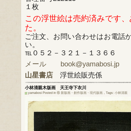
１枚
この浮世絵は売約済みです、
た。
ご注文、お問い合わせはお電話
い。
℡０５２－３２１－１３６６
メール book@yamabosi.jp
山星書店
浮世絵販売係
小林清親木版画 天王寺下衣川
yamabosi Posted in
⑯ 新版画・創作版画・現代版画
，Tags:
小林清親