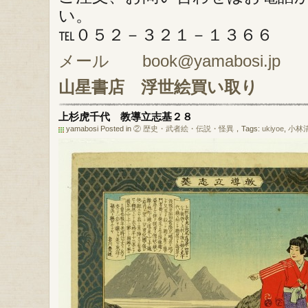
い。
℡０５２－３２１－１３６６
メール book@yamabosi.jp
山星書店
浮世絵買い取り
上杉虎千代 教導立志基２８
yamabosi Posted in
② 歴史・武者絵・伝説・怪異
，Tags:
ukiyoe
,
小林