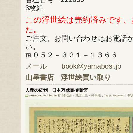
3枚組
この浮世絵は売約済みです、
た。
ご注文、お問い合わせはお電話
い。
℡０５２－３２１－１３６６
メール book@yamabosi.jp
山星書店
浮世絵買い取り
人間の皮剥 日本万歳百撰百笑
yamabosi Posted in
⑧ 開化絵・明治天皇・戦争絵
，Tags:
ukiyoe
,
小林