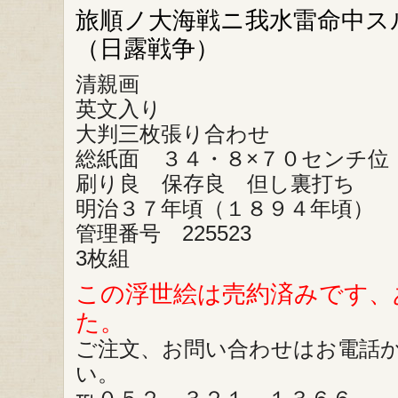
旅順ノ大海戦ニ我水雷命中
（日露戦争）
清親画
英文入り
大判三枚張り合わせ
総紙面 ３４・８×７０センチ位
刷り良 保存良 但し裏打ち
明治３７年頃（１８９４年頃）
管理番号 225523
3枚組
この浮世絵は売約済みです、
た。
ご注文、お問い合わせはお電話
い。