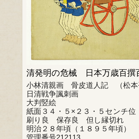
清発明の危械 日本万歳百撰
小林清親画 骨皮道人記 （松本
日清戦争諷刺画
大判竪絵
紙面３４・５×２３・５センチ位
刷り良 保存良 但し縁切れ
明治２８年頃（１８９５年頃）
管理番号212113