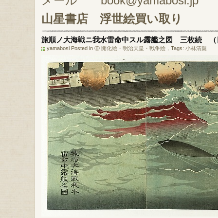
メール book@yamabosi.jp
山星書店
浮世絵買い取り
旅順ノ大海戦ニ我水雷命中スル露艦之図 三枚続 （
yamabosi Posted in
⑧ 開化絵・明治天皇・戦争絵
，Tags:
小林清親