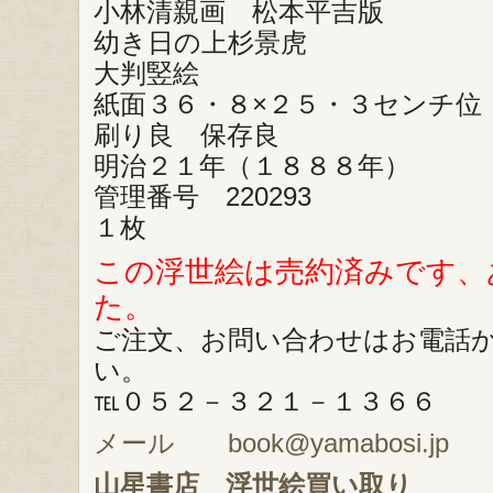
小林清親画 松本平吉版
幼き日の上杉景虎
大判竪絵
紙面３６・８×２５・３センチ位
刷り良 保存良
明治２１年（１８８８年）
管理番号 220293
１枚
この浮世絵は売約済みです、
た。
ご注文、お問い合わせはお電話
い。
℡０５２－３２１－１３６６
メール book@yamabosi.jp
山星書店
浮世絵買い取り