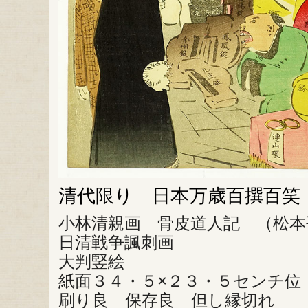
清代限り 日本万歳百撰百笑
小林清親画 骨皮道人記 （松本
日清戦争諷刺画
大判竪絵
紙面３４・５×２３・５センチ位
刷り良 保存良 但し縁切れ