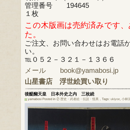
管理番号 194645
１枚
この木版画は売約済みです、
た。
ご注文、お問い合わせはお電話
い。
℡０５２－３２１－１３６６
メール book@yamabosi.jp
山星書店
浮世絵買い取り
後醍醐天皇 日本外史之内 三枚続
yamabosi Posted in
② 歴史・武者絵・伝説・怪異
，Tags:
ukiyoe
,
小林