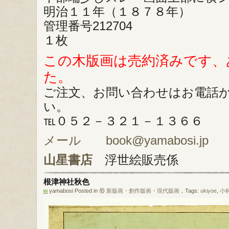
明治１１年（１８７８年）
管理番号212704
１枚
この木版画は売約済みです、
た。
ご注文、お問い合わせはお電話
い。
℡０５２－３２１－１３６６
メール book@yamabosi.jp
山星書店
浮世絵販売係
根津神社秋色
yamabosi Posted in
⑯ 新版画・創作版画・現代版画
，Tags:
ukiyoe
,
小