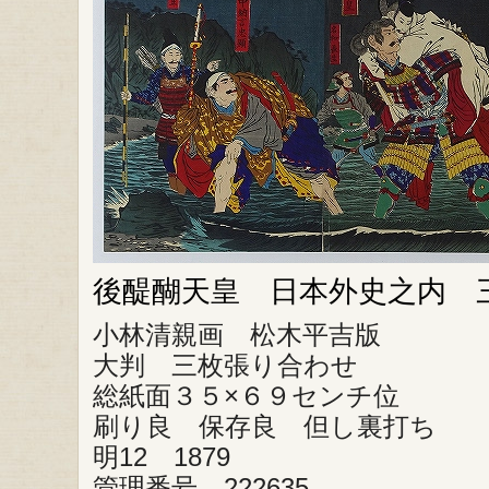
後醍醐天皇 日本外史之内 
小林清親画 松木平吉版
大判 三枚張り合わせ
総紙面３５×６９センチ位
刷り良 保存良 但し裏打ち
明12 1879
管理番号 222635