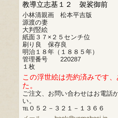
教導立志基１２ 袈裟御前
小林清親画 松本平吉版
源渡の妻
大判竪絵
紙面３７×２５センチ位
刷り良 保存良
明治１８年（１８８５年）
管理番号 220287
１枚
この浮世絵は売約済みです、
た。
ご注文、お問い合わせはお電話
い。
℡０５２－３２１－１３６６