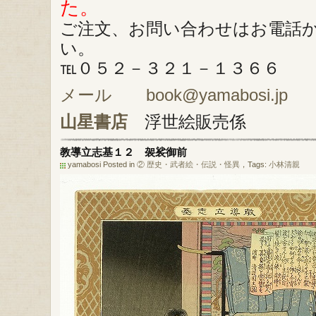
た。
ご注文、お問い合わせはお電話
い。
℡０５２－３２１－１３６６
メール book@yamabosi.jp
山星書店
浮世絵販売係
教導立志基１２ 袈裟御前
yamabosi Posted in
② 歴史・武者絵・伝説・怪異
，Tags:
小林清親