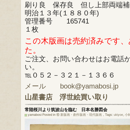
刷り良 保存良 但し上部両端補
明治１３年(１８８０年)
管理番号 165741
１枚
この木版画は売約済みです、
た。
ご注文、お問い合わせはお電話
い。
℡０５２－３２１－１３６６
メール book@yamabosi.jp
山星書店
浮世絵買い取り
常陸桜川より筑波山を臨む 日本名勝図会
yamabosi Posted in
⑯ 新版画・創作版画・現代版画
，Tags:
ukiyoe
,
小