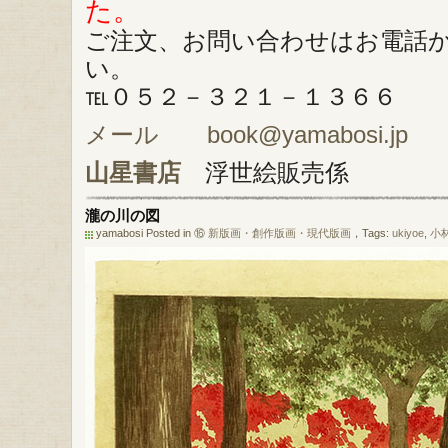
た。
ご注文、お問い合わせはお電話
い。
℡０５２－３２１－１３６６
メール book@yamabosi.jp
山星書店
浮世絵販売係
瀧の川の図
yamabosi Posted in
⑯ 新版画・創作版画・現代版画
，Tags:
ukiyoe
,
小