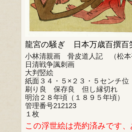
龍宮の騒ぎ 日本万歳百撰百
小林清親画 骨皮道人記 （松本
日清戦争諷刺画
大判竪絵
紙面３４・５×２３・５センチ位
刷り良 保存良 但し縁切れ
明治２８年頃（１８９５年頃）
管理番号212123
１枚
この浮世絵は売約済みです、