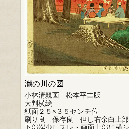
瀧の川の図
小林清親画 松本平吉版
大判横絵
紙面２５×３５センチ位
刷り良 保存良 但し右余白上部
下部端少しスレ・画面上部に横