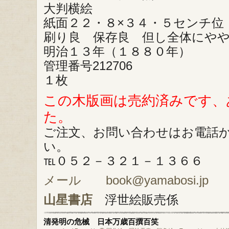
大判横絵
紙面２２・８×３４・５センチ位
刷り良 保存良 但し全体にや
明治１３年（１８８０年）
管理番号212706
１枚
この木版画は売約済みです、
た。
ご注文、お問い合わせはお電話
い。
℡０５２－３２１－１３６６
メール book@yamabosi.jp
山星書店
浮世絵販売係
清発明の危械 日本万歳百撰百笑