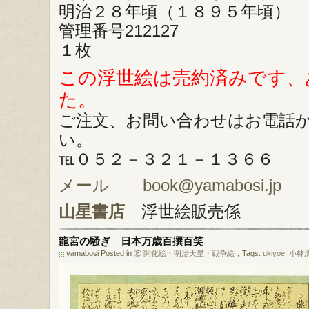
明治２８年頃（１８９５年頃）
管理番号212127
１枚
この浮世絵は売約済みです、
た。
ご注文、お問い合わせはお電話
い。
℡０５２－３２１－１３６６
メール book@yamabosi.jp
山星書店
浮世絵販売係
龍宮の騒ぎ 日本万歳百撰百笑
yamabosi Posted in
⑧ 開化絵・明治天皇・戦争絵
，Tags:
ukiyoe
,
小林