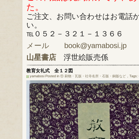
た。
ご注文、お問い合わせはお電話
い。
℡０５２－３２１－１３６６
メール book@yamabosi.jp
山星書店
浮世絵販売係
教育女礼式 全１２図
yamabosi Posted in
⑪ 刷物・瓦版・社寺名所・石版・銅版など
，Tags: