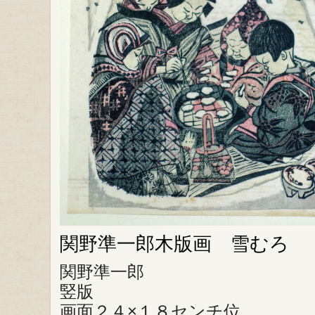
関野準一郎木版画 雪むろ
関野準一郎
竪版
画面２４×１８センチ位