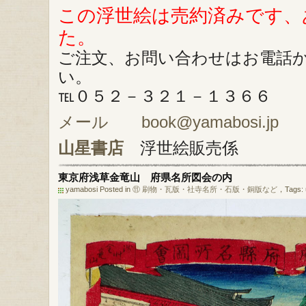
この浮世絵は売約済みです、
た。
ご注文、お問い合わせはお電話
い。
℡０５２－３２１－１３６６
メール book@yamabosi.jp
山星書店
浮世絵販売係
東京府浅草金竜山 府県名所図会の内
yamabosi Posted in
⑪ 刷物・瓦版・社寺名所・石版・銅版など
，Tags: