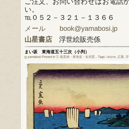
ご注文、お問い合わせはお電話
い。
℡０５２－３２１－１３６６
メール book@yamabosi.jp
山星書店
浮世絵販売係
まい坂 東海道五十三次（小判）
yamabosi Posted in
① 風景画・東海道・名所図
，Tags:
ukiyoe
,
広重
,
浮