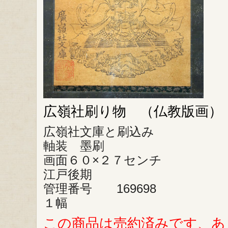
広嶺社刷り物 （仏教版画）
広嶺社文庫と刷込み
軸装 墨刷
画面６０×２７センチ
江戸後期
管理番号 169698
１幅
この商品は売約済みです、あ