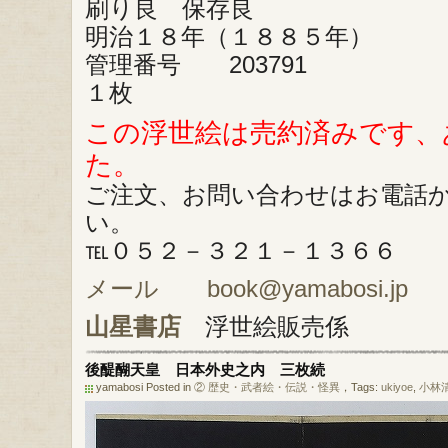
刷り良 保存良
明治１８年（１８８５年）
管理番号 203791
１枚
この浮世絵は売約済みです、
た。
ご注文、お問い合わせはお電話
い。
℡０５２－３２１－１３６６
メール book@yamabosi.jp
山星書店
浮世絵販売係
後醍醐天皇 日本外史之内 三枚続
yamabosi Posted in
② 歴史・武者絵・伝説・怪異
，Tags:
ukiyoe
,
小林