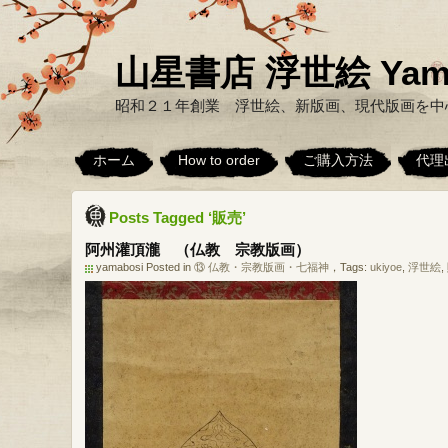
山星書店 浮世絵 Yamabo
昭和２１年創業 浮世絵、新版画、現代版画を中
ホーム
How to order
ご購入方法
代理
Posts Tagged ‘販売’
阿州灌頂瀧 （仏教 宗教版画）
yamabosi Posted in
⑬ 仏教・宗教版画・七福神
，Tags:
ukiyoe
,
浮世絵
,