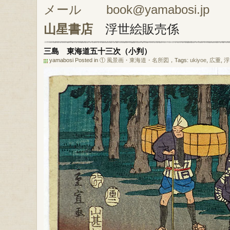
メール book@yamabosi.jp
山星書店
浮世絵販売係
三島 東海道五十三次（小判）
yamabosi Posted in
① 風景画・東海道・名所図
，Tags:
ukiyoe
,
広重
,
浮