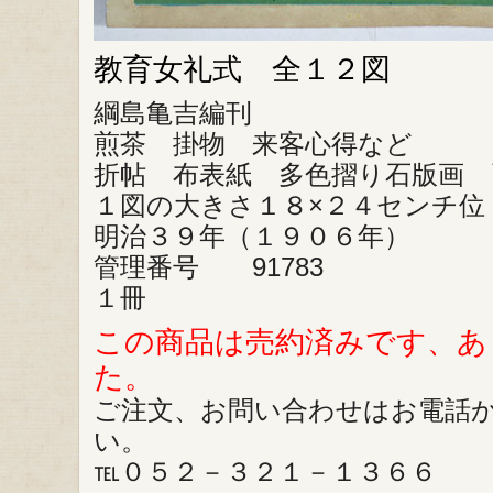
教育女礼式 全１２図
綱島亀吉編刊
煎茶 掛物 来客心得など
折帖 布表紙 多色摺り石版画 
１図の大きさ１８×２４センチ位
明治３９年（１９０６年）
管理番号 91783
１冊
この商品は売約済みです、あ
た。
ご注文、お問い合わせはお電話
い。
℡０５２－３２１－１３６６