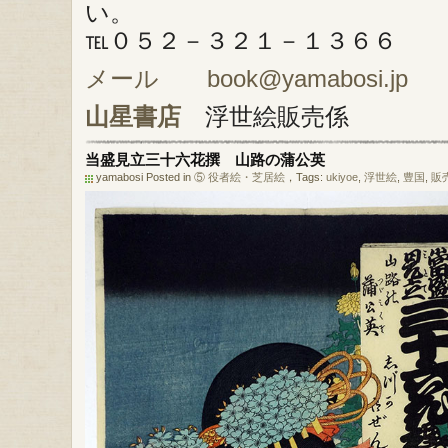
い。
℡０５２－３２１－１３６６
メール book@yamabosi.jp
山星書店
浮世絵販売係
当盛見立三十六花撰 山路の蒲公英
yamabosi Posted in
⑤ 役者絵・芝居絵
，Tags:
ukiyoe
,
浮世絵
,
豊国
,
販