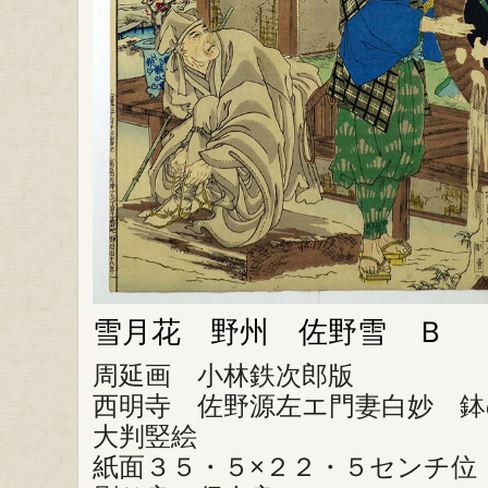
雪月花 野州 佐野雪 Ｂ
周延画 小林鉄次郎版
西明寺 佐野源左エ門妻白妙 鉢
大判竪絵
紙面３５・５×２２・５センチ位