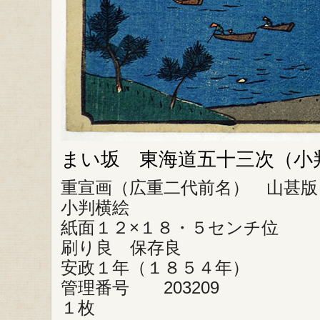
まい坂 東海道五十三次（小
重宣画（広重二代前名） 山甚版
小判横絵
紙面１２×１８・５センチ位
刷り良 保存良
安政１年（１８５４年）
管理番号 203209
１枚