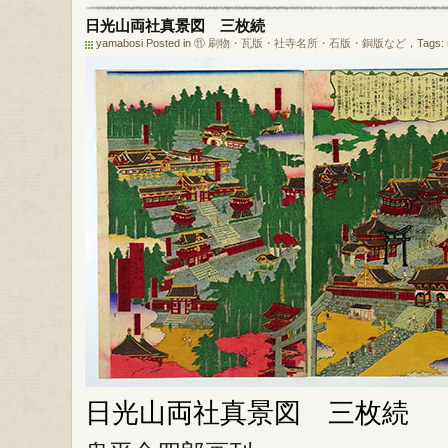
日光山両社真景図 三枚続
yamabosi Posted in
⑪ 刷物・瓦版・社寺名所・石版・銅版など
，Tags:
日光山両社真景図 三枚続