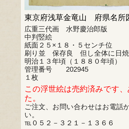
東京府浅草金竜山 府県名所
広重三代画 水野慶治郎版
中判竪絵
紙面２５×１８・５センチ位
刷り並 保存良 但し全体に日
明治１３年頃（１８８０年頃）
管理番号 202945
１枚
この浮世絵は売約済みです、
た。
ご注文、お問い合わせはお電話
い。
℡０５２－３２１－１３６６