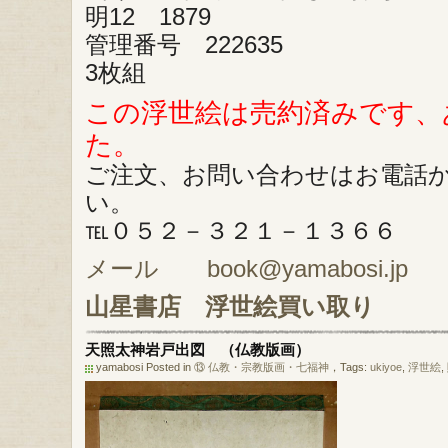
明12 1879
管理番号 222635
3枚組
この浮世絵は売約済みです、
た。
ご注文、お問い合わせはお電話
い。
℡０５２－３２１－１３６６
メール book@yamabosi.jp
山星書店
浮世絵買い取り
天照太神岩戸出図 （仏教版画）
yamabosi Posted in
⑬ 仏教・宗教版画・七福神
，Tags:
ukiyoe
,
浮世絵
,