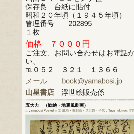
保存良 台紙に貼付
昭和２０年頃（１９４５年頃）
管理番号 202895
１枚
価格 ７０００円
ご注文、お問い合わせはお電話
い。
℡０５２－３２１－１３６６
メール book@yamabosi.jp
山星書店
浮世絵販売係
五大力 （鯰絵・地震風刺画）
yamabosi Posted in
⑦ 戯画・諷刺絵・見世物・子供
，Tags:
ukiyoe
,
浮