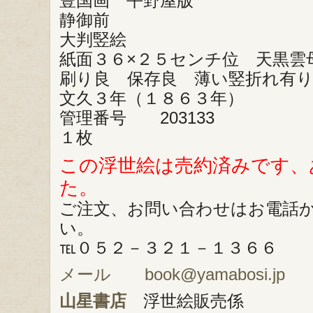
豊国画 平野屋版
静御前
大判竪絵
紙面３６×２５センチ位 天黒雲
刷り良 保存良 薄い竪折れ有
文久３年（１８６３年）
管理番号 203133
１枚
この浮世絵は売約済みです、
た。
ご注文、お問い合わせはお電話
い。
℡０５２－３２１－１３６６
メール book@yamabosi.jp
山星書店
浮世絵販売係