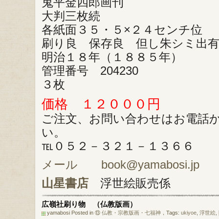
鬼平金四郎画刊
大判三枚続
各紙面３５・５×２４センチ位
刷り良 保存良 但し朱シミ出
明治１８年（１８８５年）
管理番号 204230
３枚
価格 １２０００円
ご注文、お問い合わせはお電話
い。
℡０５２－３２１－１３６６
メール book@yamabosi.jp
山星書店
浮世絵販売係
広嶺社刷り物 （仏教版画）
yamabosi Posted in
⑬ 仏教・宗教版画・七福神
，Tags:
ukiyoe
,
浮世絵
,