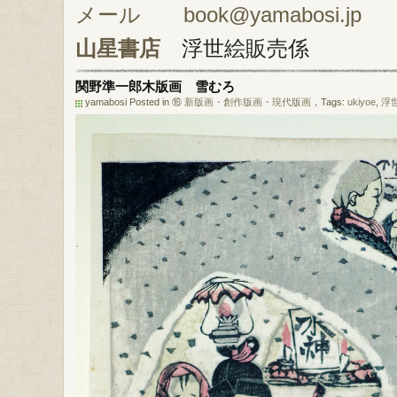
メール book@yamabosi.jp
山星書店
浮世絵販売係
関野準一郎木版画 雪むろ
yamabosi Posted in
⑯ 新版画・創作版画・現代版画
，Tags:
ukiyoe
,
浮