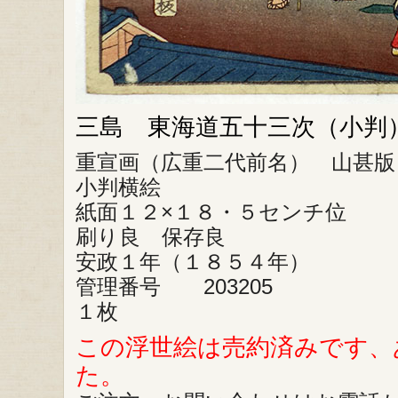
三島 東海道五十三次（小判
重宣画（広重二代前名） 山甚版
小判横絵
紙面１２×１８・５センチ位
刷り良 保存良
安政１年（１８５４年）
管理番号 203205
１枚
この浮世絵は売約済みです、
た。