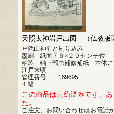
天照太神岩戸出図 （仏教版
戸隠山神前と刷り込み
墨刷 紙面７６×２９センチ位
軸装 軸上部虫補修補紙 本体に
江戸末頃
管理番号 169695
１幅
この商品は売約済みです、あ
た。
ご注文、お問い合わせはお電話