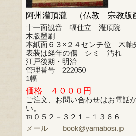
阿州灌頂瀧 （仏教 宗教版
十一面観音 幅仕立 灌頂院
木版墨刷
本紙面６３×２４センチ位 木軸
表装は経年の傷 シミ 汚れ
江戸後期・明治
管理番号 222050
1幅
価格 ４０００円
ご注文、お問い合わせはお電話
い。
℡０５２－３２１－１３６６
メール book@yamabosi.jp