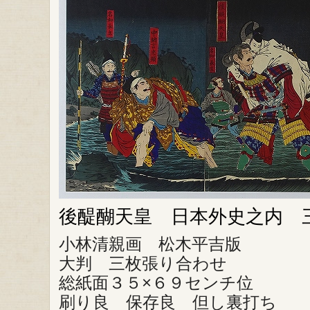
後醍醐天皇 日本外史之内 
小林清親画 松木平吉版
大判 三枚張り合わせ
総紙面３５×６９センチ位
刷り良 保存良 但し裏打ち