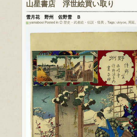
山星書店
浮世絵買い取り
雪月花 野州 佐野雪 Ｂ
yamabosi Posted in
② 歴史・武者絵・伝説・怪異
，Tags:
ukiyoe
,
周延
,