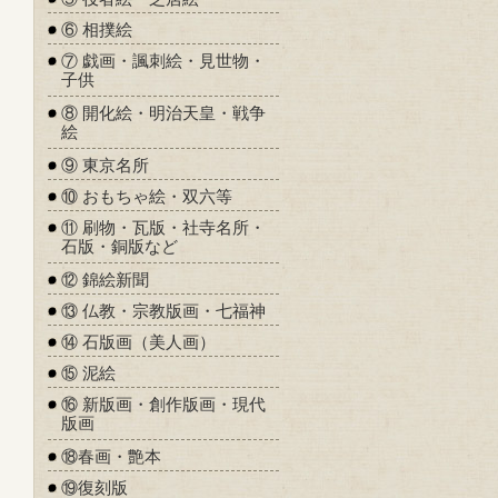
⑥ 相撲絵
⑦ 戯画・諷刺絵・見世物・
子供
⑧ 開化絵・明治天皇・戦争
絵
⑨ 東京名所
⑩ おもちゃ絵・双六等
⑪ 刷物・瓦版・社寺名所・
石版・銅版など
⑫ 錦絵新聞
⑬ 仏教・宗教版画・七福神
⑭ 石版画（美人画）
⑮ 泥絵
⑯ 新版画・創作版画・現代
版画
⑱春画・艶本
⑲復刻版