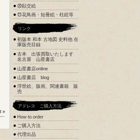
⑳貼交絵
㉑花鳥画・短冊絵・柱絵等
リンク
初版本 和本 古地図 史料他 在
庫販売目録
古本 出張買取いたします
名古屋 山星書店
山星書店online
山星書店 blog
浮世絵、版画、関連書籍 販
売
アドレス ご購入方法
 »
How to order
ご購入方法
代理出品