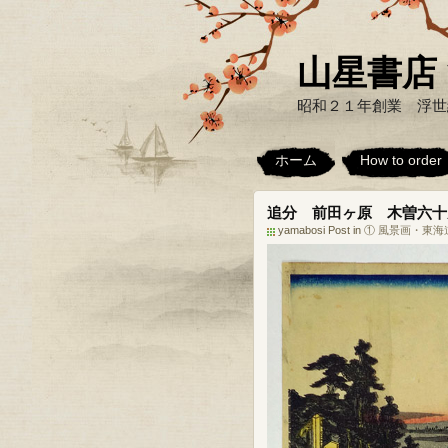
山星書店 浮世
昭和２１年創業 浮世
ホーム
How to order
追分 前田ヶ原 木曽六十
yamabosi Post in
① 風景画・東海