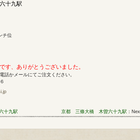
六十九駅
ンチ位
です、ありがとうございました。
電話かメールにてご注文ください。
６
jp
六十九駅
京都 三條大橋 木曽六十九駅
：Next