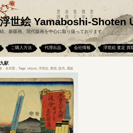
絵 Yamaboshi-Shoten U
絵、新版画、現代版画を中心に取り扱っております
ご購入方法
代理出品
会社情報
浮世絵 査定 買
九駅
道・名所図
，Tags:
ukiyoe
,
浮世絵
,
豊国
,
販売
,
通販