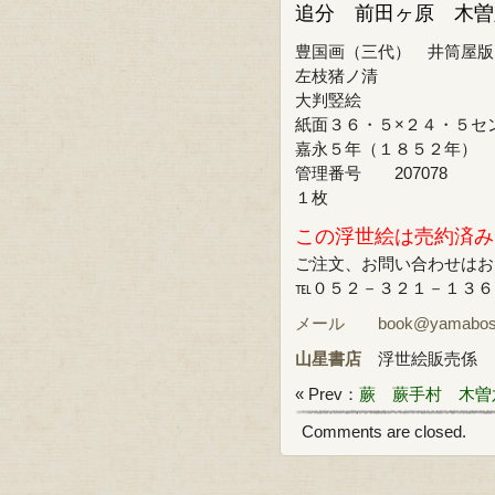
追分 前田ヶ原 木曽
豊国画（三代） 井筒屋版
左枝猪ノ清
大判竪絵
紙面３６・５×２４・５セ
嘉永５年（１８５２年）
管理番号 207078
１枚
この浮世絵は売約済み
ご注文、お問い合わせはお
℡０５２－３２１－１３６
メール book@yamabosi.
山星書店
浮世絵販売係
« Prev：
蕨 蕨手村 木曽
Comments are closed.