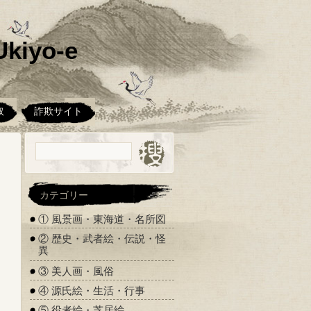
kiyo-e
取
詐欺サイト
カテゴリー
① 風景画・東海道・名所図
② 歴史・武者絵・伝説・怪
異
③ 美人画・風俗
④ 源氏絵・生活・行事
⑤ 役者絵・芝居絵