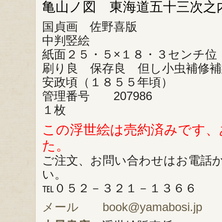
亀山ノ図 東海道五十三次之内
国貞画 佐野喜版
中判竪絵
紙面２５・５×１８・３センチ位
刷り良 保存良 但し小虫補修補
安政頃（１８５５年頃）
管理番号 207986
１枚
この浮世絵は売約済みです、
た。
ご注文、お問い合わせはお電話
い。
℡０５２－３２１－１３６６
メール book@yamabosi.jp