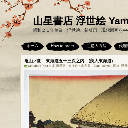
山星書店 浮世絵 Yamabo
昭和２１年創業 浮世絵、新版画、現代版画を中
ホーム
How to order
ご購入方法
代理
亀山ノ図 東海道五十三次之内 (美人東海道)
yamabosi Post in
① 風景画・東海道・名所図
，Tags:
ukiyoe
,
国貞
,
浮世