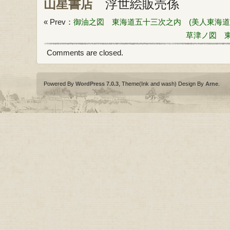
山星書店
浮世絵販売係
« Prev：
御油之図 東海道五十三次之内 (美人東海道
草津ノ図 東
Comments are closed.
Powered By
WordPress 7.0.3
, Theme(Ink and wash) Design By
Arne
.