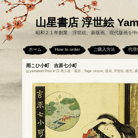
山星書店 浮世絵 Yamabo
昭和２１年創業 浮世絵、新版画、現代版画を中
ホーム
How to order
ご購入方法
代理
雨こひ小町 吉原七小町
yamabosi Post in
③ 美人画・風俗
，Tags:
ukiyoe
,
国貞
,
浮世絵
,
販売
,
通