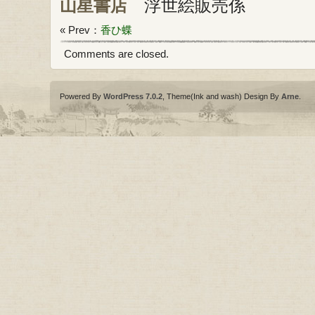
山星書店
浮世絵販売係
« Prev：
香ひ蝶
Comments are closed.
Powered By
WordPress 7.0.2
, Theme(Ink and wash) Design By
Arne
.