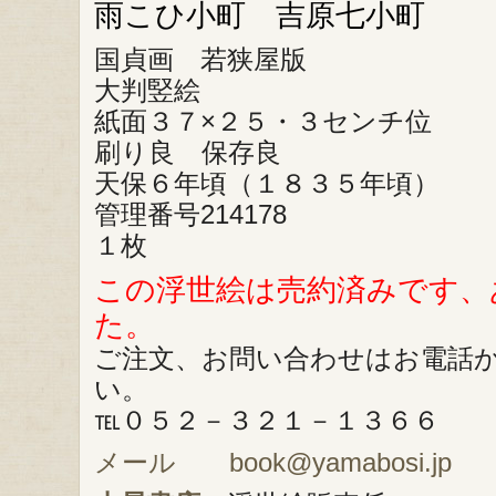
雨こひ小町 吉原七小町
国貞画 若狭屋版
大判竪絵
紙面３７×２５・３センチ位
刷り良 保存良
天保６年頃（１８３５年頃）
管理番号214178
１枚
この浮世絵は売約済みです、
た。
ご注文、お問い合わせはお電話
い。
℡０５２－３２１－１３６６
メール book@yamabosi.jp