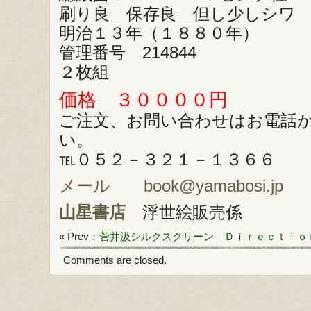
刷り良 保存良 但し少しシワ
明治１３年（１８８０年）
管理番号 214844
２枚組
価格 ３００００円
ご注文、お問い合わせはお電話
い。
℡０５２－３２１－１３６６
メール book@yamabosi.jp
山星書店
浮世絵販売係
« Prev：
菅井汲シルクスクリーン Ｄｉｒｅｃｔｉｏ
Comments are closed.