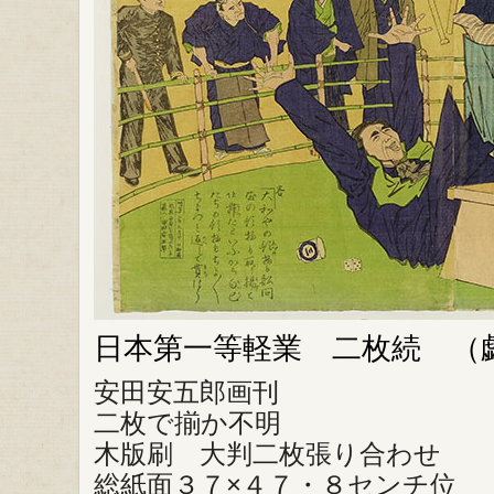
日本第一等軽業 二枚続 （
安田安五郎画刊
二枚で揃か不明
木版刷 大判二枚張り合わせ
総紙面３７×４７・８センチ位