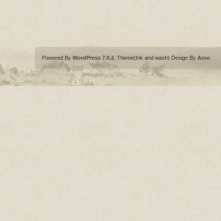
Powered By
WordPress 7.0.2
, Theme(Ink and wash) Design By
Arne
.