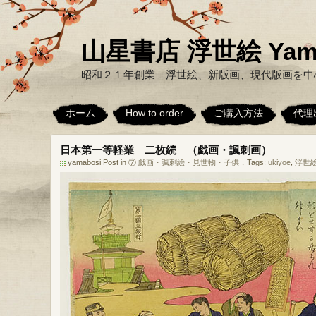
山星書店 浮世絵 Yamabo
昭和２１年創業 浮世絵、新版画、現代版画を中
ホーム
How to order
ご購入方法
代理
日本第一等軽業 二枚続 （戯画・諷刺画）
yamabosi Post in
⑦ 戯画・諷刺絵・見世物・子供
，Tags:
ukiyoe
,
浮世