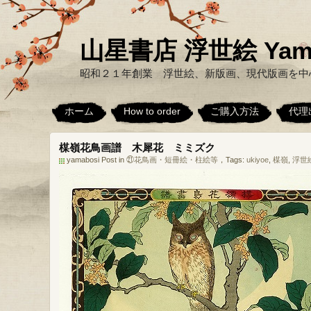
山星書店 浮世絵 Yamabo
昭和２１年創業 浮世絵、新版画、現代版画を中
ホーム
How to order
ご購入方法
代理
楳嶺花鳥画譜 木犀花 ミミズク
yamabosi Post in
㉑花鳥画・短冊絵・柱絵等
，Tags:
ukiyoe
,
楳嶺
,
浮世