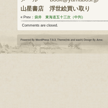
山星書店
浮世絵買い取り
« Prev：
袋井 東海道五十三次（中判）
Comments are closed.
Powered By
WordPress 7.0.3
, Theme(Ink and wash) Design By
Arne
.