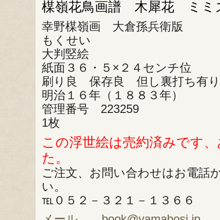
楳嶺花鳥画譜 木犀花 ミミ
幸野楳嶺画 大倉孫兵衛版
もくせい
大判竪絵
紙面３６・５×２４センチ位
刷り良 保存良 但し裏打ち有
明治１６年（１８８３年）
管理番号 223259
1枚
この浮世絵は売約済みです、
た。
ご注文、お問い合わせはお電話
い。
℡０５２－３２１－１３６６
メール book@yamabosi.jp