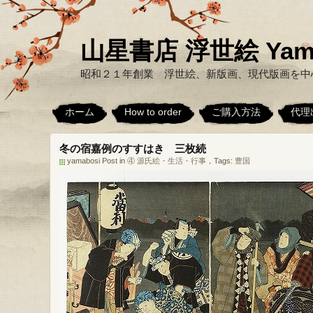
山星書店 浮世絵 Yamabo
昭和２１年創業 浮世絵、新版画、現代版画を中
ホーム
How to order
ご購入方法
代理
冬の宿嘉例のすすはき 三枚続
yamabosi Post in
④ 源氏絵・生活・行事
，Tags:
豊国