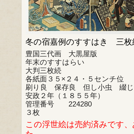
冬の宿嘉例のすすはき 三枚
豊国三代画 大黒屋版
年末のすすはらい
大判三枚続
各紙面３５×２４・５センチ位
刷り良 保存良 但し小虫 綴じ
安政２年（１８５５年）
管理番号 224280
３枚
この浮世絵は売約済みです、