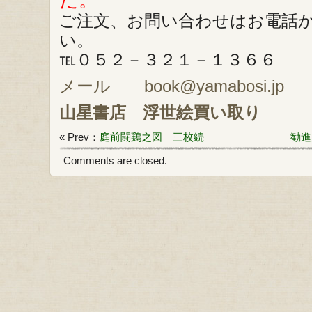
た。
ご注文、お問い合わせはお電話
い。
℡０５２－３２１－１３６６
メール book@yamabosi.jp
山星書店
浮世絵買い取り
« Prev：
庭前闘鶏之図 三枚続
勧進
Comments are closed.