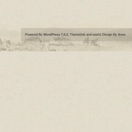
Powered By
WordPress 7.0.2
, Theme(Ink and wash) Design By
Arne
.