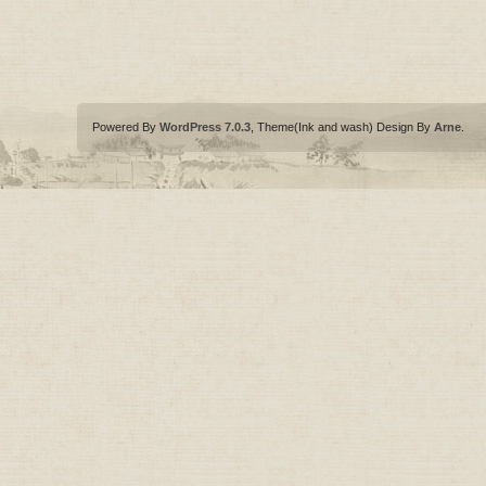
Powered By
WordPress 7.0.3
, Theme(Ink and wash) Design By
Arne
.