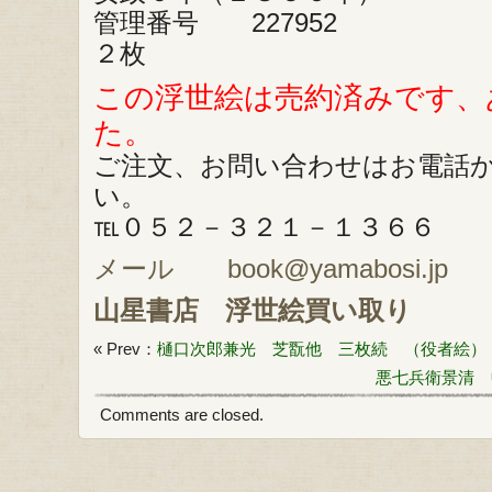
管理番号 227952
２枚
この浮世絵は売約済みです、
た。
ご注文、お問い合わせはお電話
い。
℡０５２－３２１－１３６６
メール book@yamabosi.jp
山星書店
浮世絵買い取り
« Prev：
樋口次郎兼光 芝翫他 三枚続 （役者絵）
悪七兵衛景清 
Comments are closed.