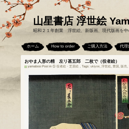
山星書店 浮世絵 Yamabo
昭和２１年創業 浮世絵、新版画、現代版画を中
ホーム
How to order
ご購入方法
代理
おやま人形の精 左リ甚五郎 二枚で（役者絵）
yamabosi Post in
⑤ 役者絵・芝居絵
，Tags:
ukiyoe
,
浮世絵
,
豊国
,
販売
,