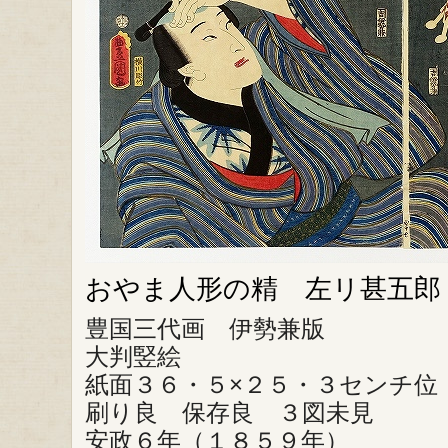
おやま人形の精 左リ甚五郎
豊国三代画 伊勢兼版
大判竪絵
紙面３６・５×２５・３センチ位
刷り良 保存良 ３図未見
安政６年（１８５９年）