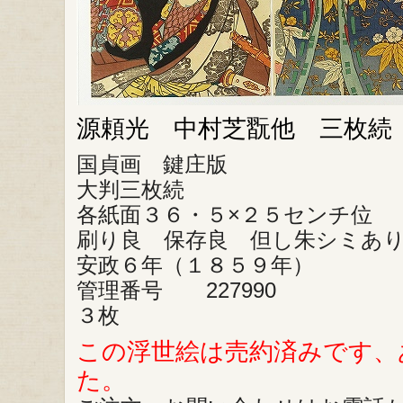
源頼光 中村芝翫他 三枚続
国貞画 鍵庄版
大判三枚続
各紙面３６・５×２５センチ位
刷り良 保存良 但し朱シミあ
安政６年（１８５９年）
管理番号 227990
３枚
この浮世絵は売約済みです、
た。