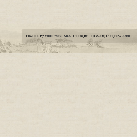
Powered By
WordPress 7.0.3
, Theme(Ink and wash) Design By
Arne
.