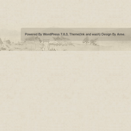
Powered By
WordPress 7.0.3
, Theme(Ink and wash) Design By
Arne
.