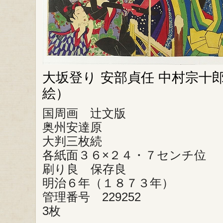
大坂登り 安部貞任 中村宗十
絵）
国周画 辻文版
奥州安達原
大判三枚続
各紙面３６×２４・７センチ位
刷り良 保存良
明治６年（１８７３年）
管理番号 229252
3枚