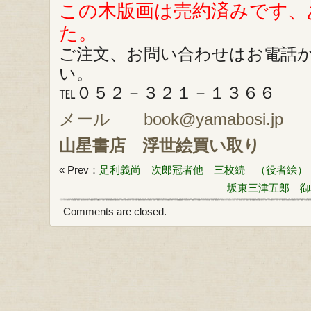
この木版画は売約済みです、
た。
ご注文、お問い合わせはお電話
い。
℡０５２－３２１－１３６６
メール book@yamabosi.jp
山星書店
浮世絵買い取り
« Prev：
足利義尚 次郎冠者他 三枚続 （役者絵）
坂東三津五郎 御
Comments are closed.