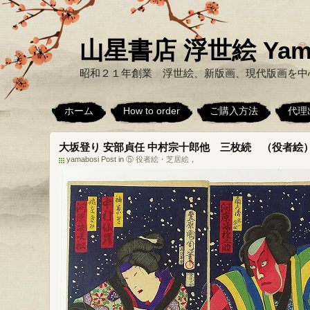
山星書店 浮世絵 Yamabo
昭和２１年創業 浮世絵、新版画、現代版画を中
ホーム
How to order
ご購入方法
代理
大坂登り 安部貞任 中村宗十郎他 三枚続 （役者絵
yamabosi Post in
⑤ 役者絵・芝居絵
，