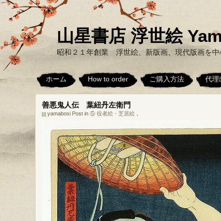
山星書店 浮世絵 Yamabo
昭和２１年創業 浮世絵、新版画、現代版画を中
ホーム
How to order
ご購入方法
代理
善悪鬼人伝 葉紐丹左衛門
yamabosi Post in
⑤ 役者絵・芝居絵
，