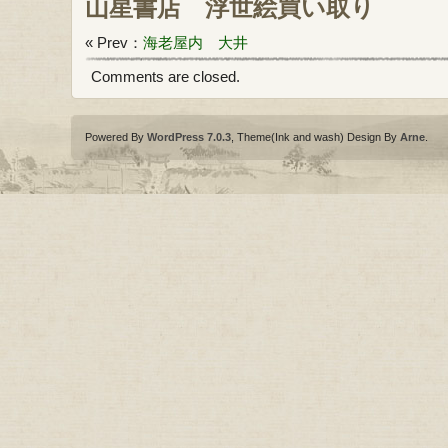
山星書店
浮世絵買い取り
« Prev：
海老屋内 大井
Comments are closed.
Powered By
WordPress 7.0.3
, Theme(Ink and wash) Design By
Arne
.