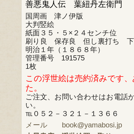
善悪鬼人伝 葉紐丹左衛門
国周画 津ノ伊版
大判竪絵
紙面３５・５×２４センチ位
刷り良 保存良 但し裏打ち 下
明治１年（１８６８年）
管理番号 191575
1枚
この浮世絵は売約済みです、
た。
ご注文、お問い合わせはお電話
い。
℡０５２－３２１－１３６６
メール book@yamabosi.jp