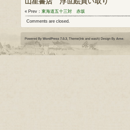
山星書店
浮世絵買い取り
« Prev：
東海道五十三対 赤坂
Comments are closed.
Powered By
WordPress 7.0.3
, Theme(Ink and wash) Design By
Arne
.