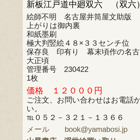
新板江戸道中廻双六 （双六
絵師不明 名古屋井筒屋文助版
上がりは御内裏
和紙墨刷
極大判竪絵４８×３３センチ位
保存良 印有り 幕末頃作の名古
大正頃
管理番号 230422
1枚
価格 １２０００円
ご注文、お問い合わせはお電話
い。
℡０５２－３２１－１３６６
メール book@yamabosi.jp