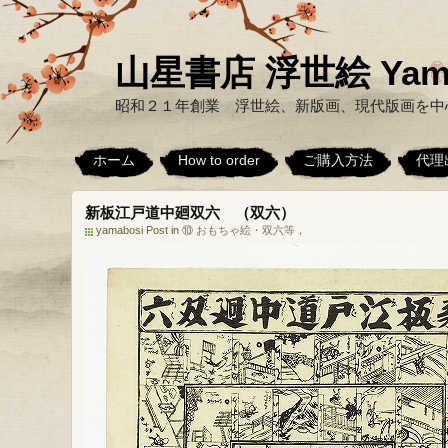
山星書店 浮世絵 Yamabo
昭和２１年創業 浮世絵、新版画、現代版画を中
ホーム
How to order
ご購入方法
代理
新板江戸道中廻双六 （双六）
yamabosi Post in
⑩ おもちゃ絵・双六等
，