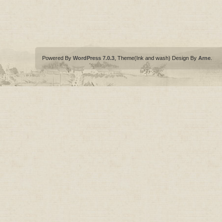
Powered By
WordPress 7.0.3
, Theme(Ink and wash) Design By
Arne
.