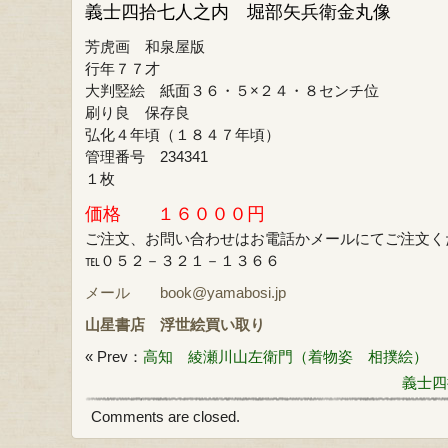
義士四拾七人之内 堀部矢兵衛金丸像
芳虎画 和泉屋版
行年７７才
大判竪絵 紙面３６・５×２４・８センチ位
刷り良 保存良
弘化４年頃（１８４７年頃）
管理番号 234341
１枚
価格 １６０００円
ご注文、お問い合わせはお電話かメールにてご注文く
℡０５２－３２１－１３６６
メール book@yamabosi.jp
山星書店
浮世絵買い取り
« Prev：
高知 綾瀬川山左衛門（着物姿 相撲絵）
義士四
Comments are closed.