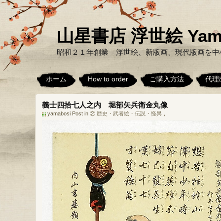
山星書店 浮世絵 Yamabo
昭和２１年創業 浮世絵、新版画、現代版画を中
ホーム
How to order
ご購入方法
代理
義士四拾七人之内 堀部矢兵衛金丸像
yamabosi Post in
② 歴史・武者絵・伝説・怪異
，