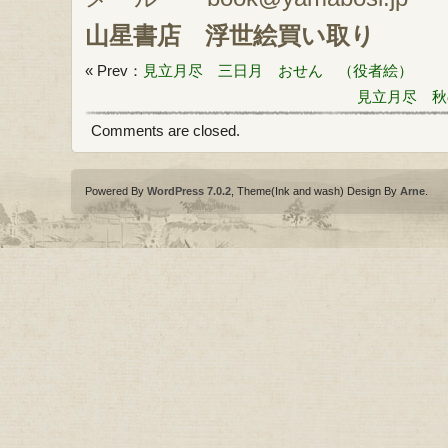
山星書店
浮世絵買い取り
« Prev：
見立月尽 三日月 おせん （役者絵）
見立月尽 秋
Comments are closed.
Powered By
WordPress 7.0.2
, Theme(Ink and wash) Design By
Arne
.