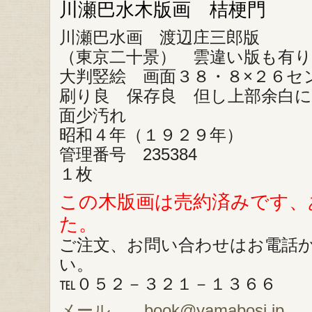
川瀬巴水木版画 桔梗門
川瀬巴水画 渡辺庄三郎版
（東京二十景） 雲違い版も有り
大判竪絵 画面３８・８×２６セ
刷り良 保存良 但し上部余白に
面少汚れ
昭和４年（１９２９年）
管理番号 235384
１枚
この木版画は売約済みです、
た。
ご注文、お問い合わせはお電話
い。
℡０５２－３２１－１３６６
メール book@yamabosi.jp