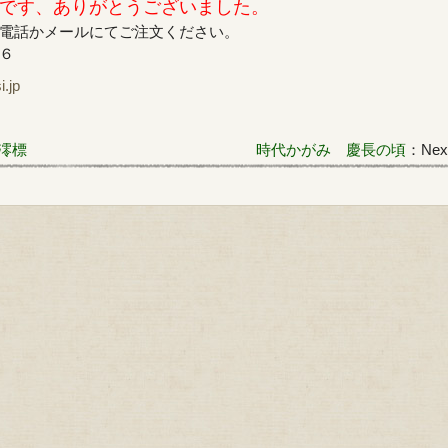
です、ありがとうございました。
電話かメールにてご注文ください。
６
jp
澪標
時代かがみ 慶長の頃
：Next