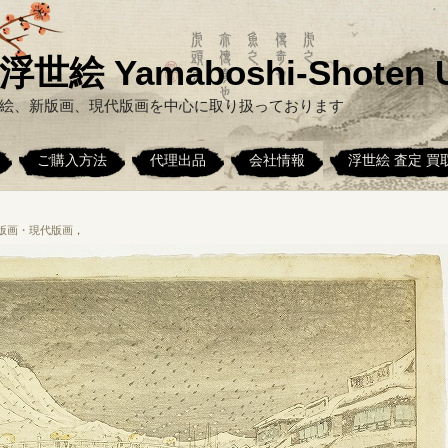
絵 Yamaboshi-Shoten U
絵、新版画、現代版画を中心に取り扱っております
ご購入方法
代理出品
会社情報
浮世絵 査定 買
版画・現代版画
，