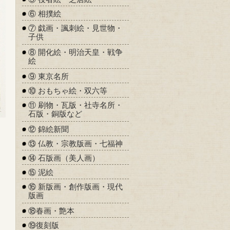
⑥ 相撲絵
⑦ 戯画・諷刺絵・見世物・
子供
⑧ 開化絵・明治天皇・戦争
絵
⑨ 東京名所
⑩ おもちゃ絵・双六等
⑪ 刷物・瓦版・社寺名所・
石版・銅版など
⑫ 錦絵新聞
⑬ 仏教・宗教版画・七福神
⑭ 石版画（美人画）
⑮ 泥絵
⑯ 新版画・創作版画・現代
版画
⑱春画・艶本
⑲復刻版