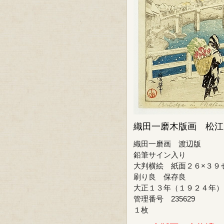
織田一磨木版画 松江
織田一磨画 渡辺版
鉛筆サイン入り
大判横絵 紙面２６×３９
刷り良 保存良
大正１３年（１９２４年）
管理番号 235629
１枚