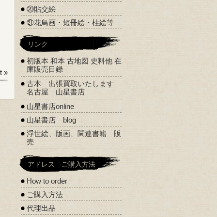
⑳貼交絵
㉑花鳥画・短冊絵・柱絵等
リンク
初版本 和本 古地図 史料他 在
庫販売目録
 »
古本 出張買取いたします
名古屋 山星書店
山星書店online
山星書店 blog
浮世絵、版画、関連書籍 販
売
アドレス ご購入方法
How to order
ご購入方法
代理出品