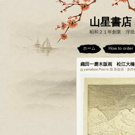
山星書店 浮世
昭和２１年創業 浮世
ホーム
How to order
織田一磨木版画 松江大橋
yamabosi Post in
⑯ 新版画・創作