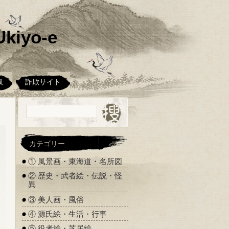
kiyo-e
取
詐欺サイト
カテゴリー
① 風景画・東海道・名所図
② 歴史・武者絵・伝説・怪
異
③ 美人画・風俗
④ 源氏絵・生活・行事
⑤ 役者絵・芝居絵