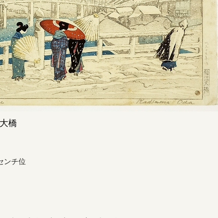
大橋
センチ位