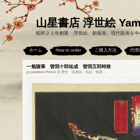
山星書店 浮世絵 Yamabo
昭和２１年創業 浮世絵、新版画、現代版画を中
ホーム
How to order
ご購入方法
代理
一魁随筆 曽我十郎祐成 曽我五郎時致
yamabosi Post in
② 歴史・武者絵・伝説・怪異
，