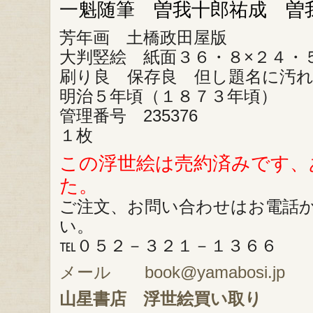
一魁随筆 曽我十郎祐成 曽
芳年画 土橋政田屋版
大判竪絵 紙面３６・８×２４・
刷り良 保存良 但し題名に汚
明治５年頃（１８７３年頃）
管理番号 235376
１枚
この浮世絵は売約済みです、
た。
ご注文、お問い合わせはお電話
い。
℡０５２－３２１－１３６６
メール book@yamabosi.jp
山星書店
浮世絵買い取り