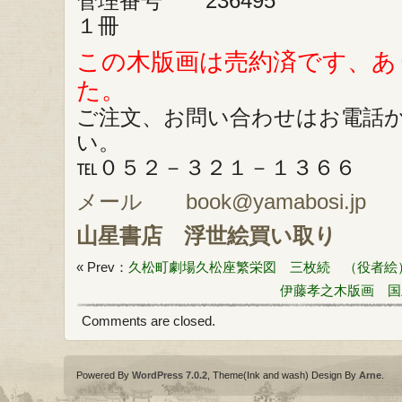
管理番号 236495
１冊
この木版画は売約済です、あ
た。
ご注文、お問い合わせはお電話
い。
℡０５２－３２１－１３６６
メール book@yamabosi.jp
山星書店
浮世絵買い取り
« Prev：
久松町劇場久松座繁栄図 三枚続 （役者絵
伊藤孝之木版画 国
Comments are closed.
Powered By
WordPress 7.0.2
, Theme(Ink and wash) Design By
Arne
.