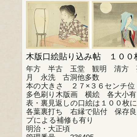
木版口絵貼り込み帖 １００
年方 半古 玉堂 観明 清方 
月 永洗 古洞他多数
本の大きさ ２７×３６センチ位
多色刷り木版画 横絵 各大小有
表・裏見返しの口絵は１００枚
各葉裏打ち 右縁で貼付 保存
プによる補修も有り
明治・大正頃