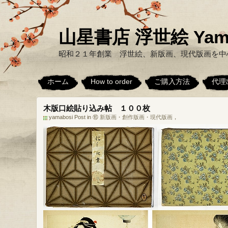
山星書店 浮世絵 Yamabo
昭和２１年創業 浮世絵、新版画、現代版画を中
ホーム
How to order
ご購入方法
代理
木版口絵貼り込み帖 １００枚
yamabosi Post in
⑯ 新版画・創作版画・現代版画
，