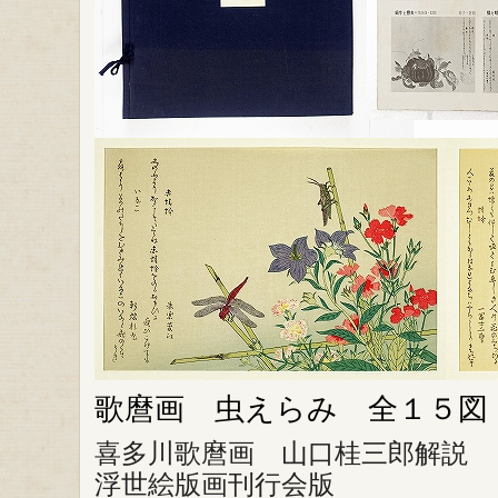
歌麿画 虫えらみ 全１５図
喜多川歌麿画 山口桂三郎解説
浮世絵版画刊行会版