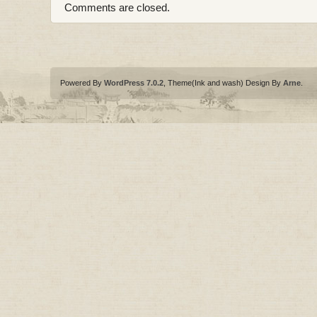
Comments are closed.
Powered By
WordPress 7.0.2
, Theme(Ink and wash) Design By
Arne
.