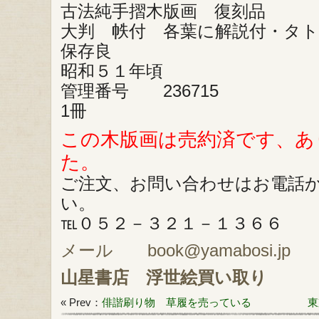
古法純手摺木版画 復刻品
大判 帙付 各葉に解説付・タ
保存良
昭和５１年頃
管理番号 236715
1冊
この木版画は売約済です、あ
た。
ご注文、お問い合わせはお電話
い。
℡０５２－３２１－１３６６
メール book@yamabosi.jp
山星書店
浮世絵買い取り
« Prev：
俳諧刷り物 草履を売っている
東