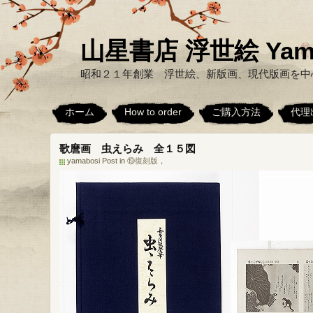
山星書店 浮世絵 Yamabo
昭和２１年創業 浮世絵、新版画、現代版画を中
ホーム
How to order
ご購入方法
代理
歌麿画 虫えらみ 全１５図
yamabosi Post in
⑲復刻版
，