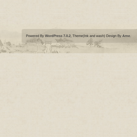
Powered By
WordPress 7.0.2
, Theme(Ink and wash) Design By
Arne
.