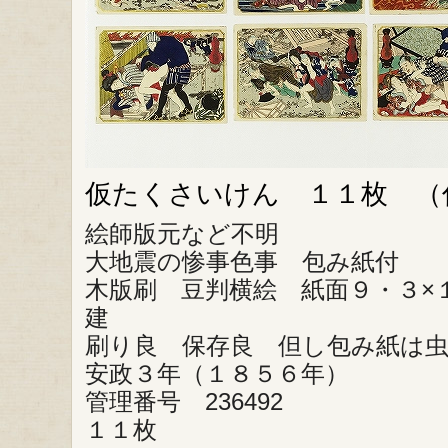
仮たくさいけん １１枚 （
絵師版元など不明
大地震の惨事色事 包み紙付
木版刷 豆判横絵 紙面９・３×
建
刷り良 保存良 但し包み紙は
安政３年（１８５６年）
管理番号 236492
１１枚