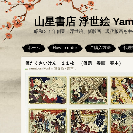
山星書店 浮世絵 Yamabo
昭和２１年創業 浮世絵、新版画、現代版画を中
ホーム
How to order
ご購入方法
代理
仮たくさいけん １１枚 （仮題 春画 春本）
yamabosi Post in
⑱春画・艶本
，