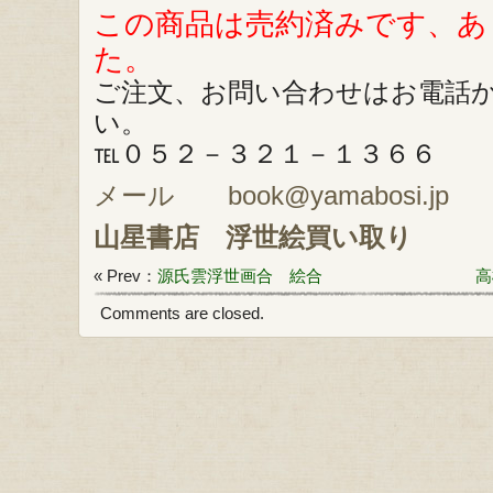
この商品は売約済みです、あ
た。
ご注文、お問い合わせはお電話
い。
℡０５２－３２１－１３６６
メール book@yamabosi.jp
山星書店
浮世絵買い取り
« Prev：
源氏雲浮世画合 絵合
高
Comments are closed.