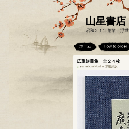
山星書店 浮世
昭和２１年創業 浮世
ホーム
How to order
広重短冊集 全２４枚
yamabosi Post in
⑲復刻版
，