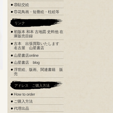
⑳貼交絵
㉑花鳥画・短冊絵・柱絵等
リンク
初版本 和本 古地図 史料他 在
庫販売目録
古本 出張買取いたします
名古屋 山星書店
山星書店online
山星書店 blog
浮世絵、版画、関連書籍 販
売
アドレス ご購入方法
How to order
ご購入方法
代理出品