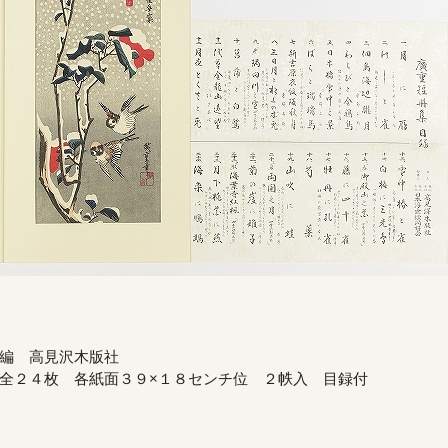
編 高見沢木版社
全２４枚 各紙面３９×１８センチ位 ２帙入 目録付