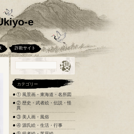
kiyo-e
取
詐欺サイト
カテゴリー
① 風景画・東海道・名所図
② 歴史・武者絵・伝説・怪
異
③ 美人画・風俗
④ 源氏絵・生活・行事
⑤ 役者絵・芝居絵