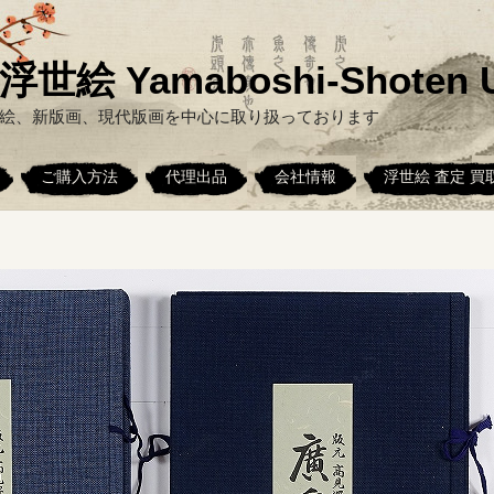
絵 Yamaboshi-Shoten U
絵、新版画、現代版画を中心に取り扱っております
ご購入方法
代理出品
会社情報
浮世絵 査定 買