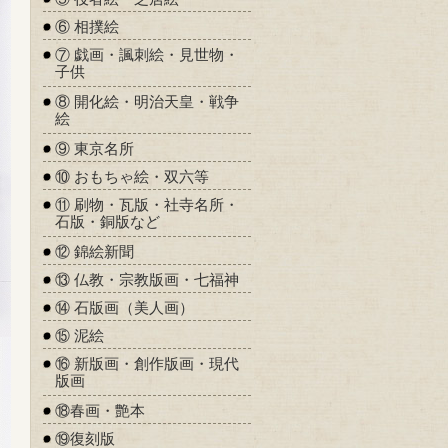
⑥ 相撲絵
⑦ 戯画・諷刺絵・見世物・
子供
⑧ 開化絵・明治天皇・戦争
絵
⑨ 東京名所
⑩ おもちゃ絵・双六等
⑪ 刷物・瓦版・社寺名所・
石版・銅版など
⑫ 錦絵新聞
⑬ 仏教・宗教版画・七福神
⑭ 石版画（美人画）
⑮ 泥絵
⑯ 新版画・創作版画・現代
版画
⑱春画・艶本
⑲復刻版