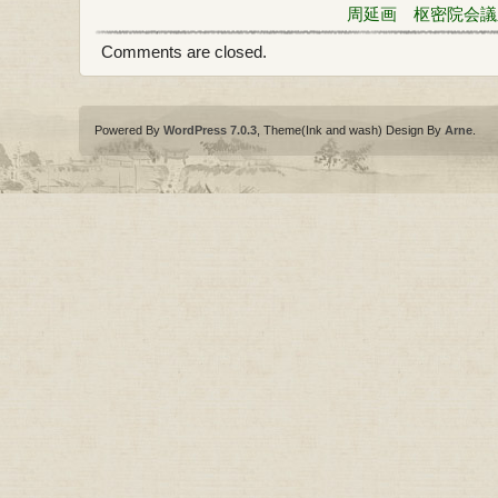
周延画 枢密院会議
Comments are closed.
Powered By
WordPress 7.0.3
, Theme(Ink and wash) Design By
Arne
.