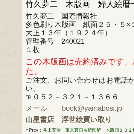
竹久夢二 木版画 婦人絵暦
竹久夢二 国際情報社
多色刷り木版画 紙面２５・５×
大正１３年（１９２４年）
管理番号 240021
１枚
この木版画は売約済みです、
た。
ご注文、お問い合わせはお電話
い。
℡０５２－３２１－１３６６
メール book@yamabosi.jp
山星書店
浮世絵買い取り
« Prev：
井上安治 東京真画名所図解 木版画１３２