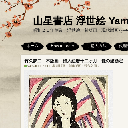
山星書店 浮世絵 Yamabo
昭和２１年創業 浮世絵、新版画、現代版画を中
ホーム
How to order
ご購入方法
代理
竹久夢二 木版画 婦人絵暦十二ヶ月 愛の総勘定
yamabosi Post in
⑯ 新版画・創作版画・現代版画
，