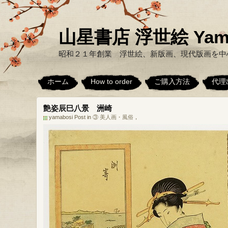
山星書店 浮世絵 Yamabo
昭和２１年創業 浮世絵、新版画、現代版画を中
ホーム
How to order
ご購入方法
代理
艶姿辰巳八景 洲崎
yamabosi Post in
③ 美人画・風俗
，