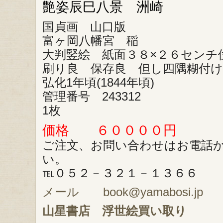
艶姿辰巳八景 洲崎
国貞画 山口版
富ヶ岡八幡宮 稲
大判竪絵 紙面３８×２６センチ
刷り良 保存良 但し四隅糊付
弘化1年頃(1844年頃)
管理番号 243312
1枚
価格 ６００００円
ご注文、お問い合わせはお電話
い。
℡０５２－３２１－１３６６
メール book@yamabosi.jp
山星書店
浮世絵買い取り