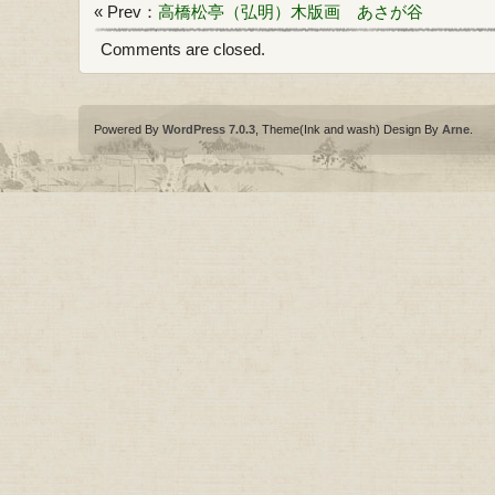
« Prev：
高橋松亭（弘明）木版画 あさが谷
Comments are closed.
Powered By
WordPress 7.0.3
, Theme(Ink and wash) Design By
Arne
.