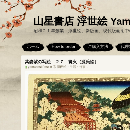
山星書店 浮世絵 Yamabo
昭和２１年創業 浮世絵、新版画、現代版画を中
ホーム
How to order
ご購入方法
代理
其姿紫の写絵 ２７ 篝火（源氏絵）
yamabosi Post in
④ 源氏絵・生活・行事
，