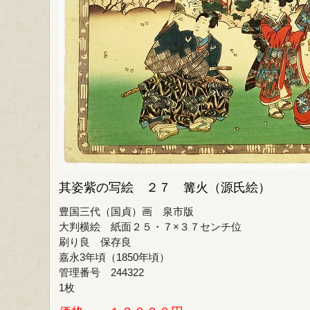
其姿紫の写絵 ２７ 篝火（源氏絵）
豊国三代（国貞）画 泉市版
大判横絵 紙面２５・７×３７センチ位
刷り良 保存良
嘉永3年頃（1850年頃）
管理番号 244322
1枚