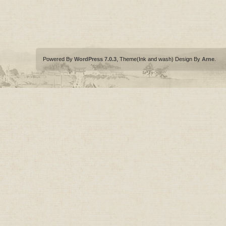
Powered By
WordPress 7.0.3
, Theme(Ink and wash) Design By
Arne
.