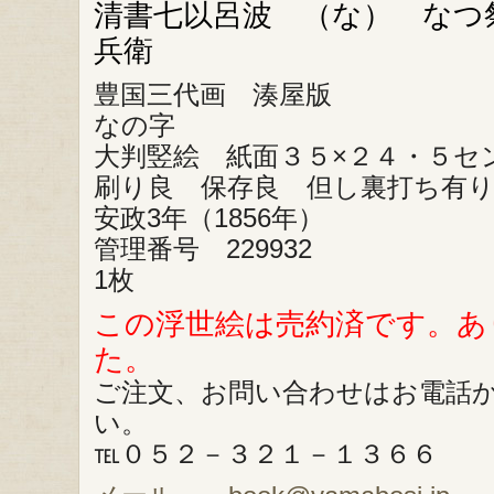
清書七以呂波 （な） なつ
兵衛
豊国三代画 湊屋版
なの字
大判竪絵 紙面３５×２４・５セ
刷り良 保存良 但し裏打ち有
安政3年（1856年）
管理番号 229932
1枚
この浮世絵は売約済です。あ
た。
ご注文、お問い合わせはお電話
い。
℡０５２－３２１－１３６６