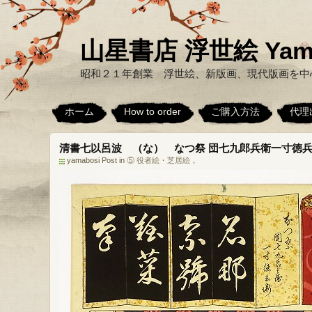
山星書店 浮世絵 Yamabo
昭和２１年創業 浮世絵、新版画、現代版画を中
ホーム
How to order
ご購入方法
代理
清書七以呂波 （な） なつ祭 団七九郎兵衛一寸徳
yamabosi Post in
⑤ 役者絵・芝居絵
，