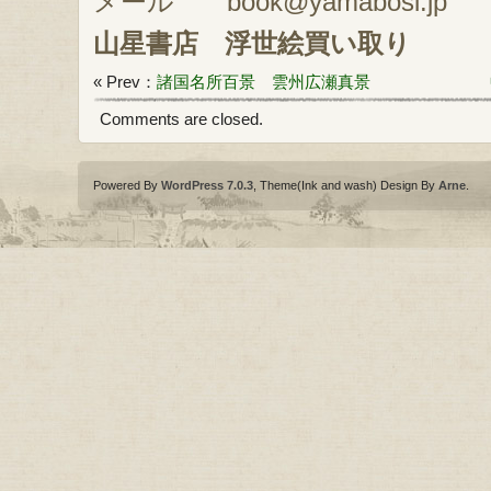
メール book@yamabosi.jp
山星書店
浮世絵買い取り
« Prev：
諸国名所百景 雲州広瀬真景
Comments are closed.
Powered By
WordPress 7.0.3
, Theme(Ink and wash) Design By
Arne
.