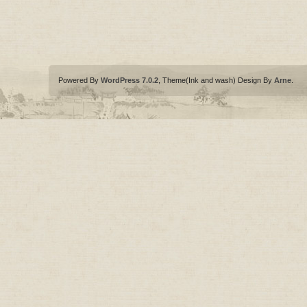
Powered By
WordPress 7.0.2
, Theme(Ink and wash) Design By
Arne
.