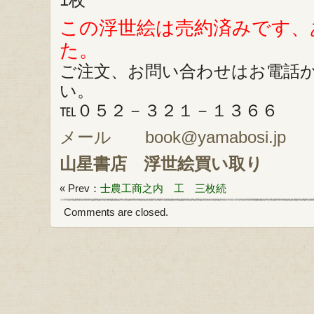
この浮世絵は売約済みです、
た。
ご注文、お問い合わせはお電話
い。
℡０５２－３２１－１３６６
メール book@yamabosi.jp
山星書店
浮世絵買い取り
« Prev：
士農工商之内 工 三枚続
Comments are closed.