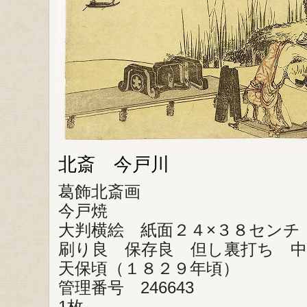
北斎 今戸川
葛飾北斎画
今戸焼
大判横絵 紙面２４×３８センチ
刷り良 保存良 但し裏打ち 
天保頃（１８２９年頃）
管理番号 246643
1枚