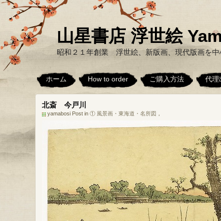
山星書店 浮世絵 Yamabo
昭和２１年創業 浮世絵、新版画、現代版画を中
ホーム
How to order
ご購入方法
代理
北斎 今戸川
yamabosi Post in
① 風景画・東海道・名所図
，