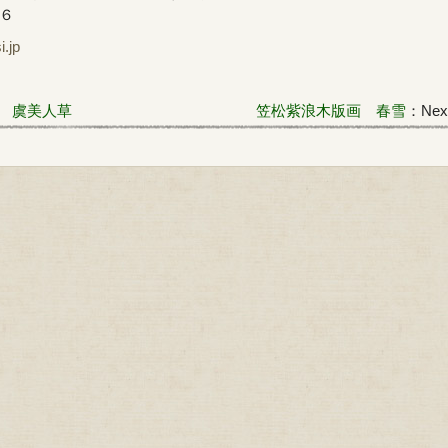
６６
jp
 虞美人草
笠松紫浪木版画 春雪
：Next