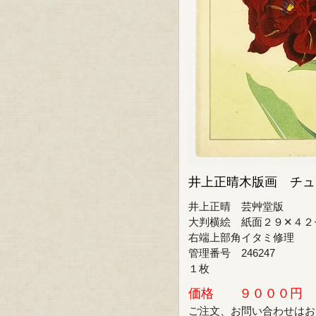
井上正晴木版画 チュ
井上正晴 芸艸堂版
大判横絵 紙面２９✕４２
右端上部角イタミ修理
管理番号 246247
１枚
価格 ９０００円
ご注文、お問い合わせはお