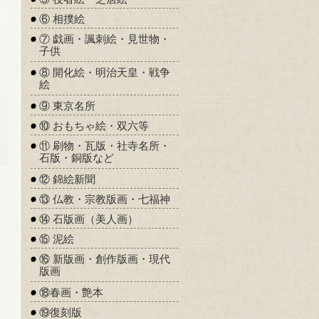
⑥ 相撲絵
⑦ 戯画・諷刺絵・見世物・
子供
⑧ 開化絵・明治天皇・戦争
絵
⑨ 東京名所
⑩ おもちゃ絵・双六等
⑪ 刷物・瓦版・社寺名所・
石版・銅版など
⑫ 錦絵新聞
⑬ 仏教・宗教版画・七福神
⑭ 石版画（美人画）
⑮ 泥絵
⑯ 新版画・創作版画・現代
版画
⑱春画・艶本
⑲復刻版