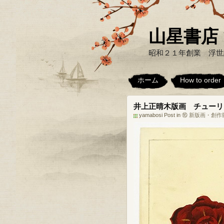
山星書店 浮世
昭和２１年創業 浮世
ホーム
How to order
井上正晴木版画 チューリ
yamabosi Post in
⑯ 新版画・創作