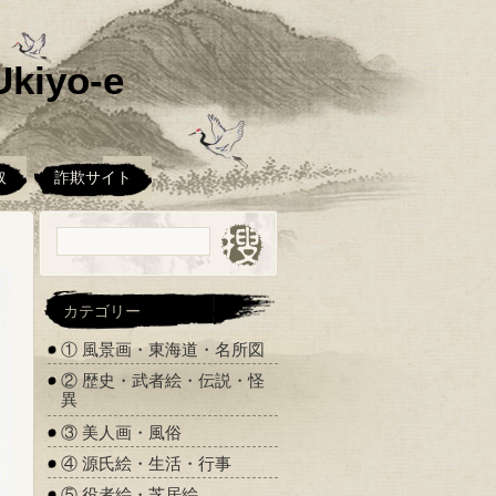
kiyo-e
取
詐欺サイト
カテゴリー
① 風景画・東海道・名所図
② 歴史・武者絵・伝説・怪
異
③ 美人画・風俗
④ 源氏絵・生活・行事
⑤ 役者絵・芝居絵