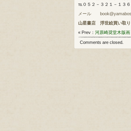
℡０５２－３２１－１３
メール book@yamabosi.
山星書店
浮世絵買い取り
« Prev：
河原崎奨堂木版画
Comments are closed.