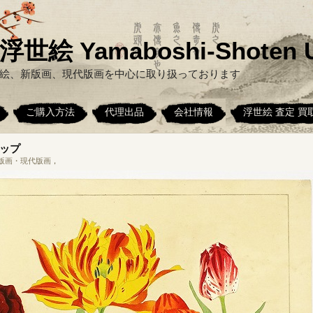
絵 Yamaboshi-Shoten U
絵、新版画、現代版画を中心に取り扱っております
ご購入方法
代理出品
会社情報
浮世絵 査定 買
ップ
版画・現代版画
，