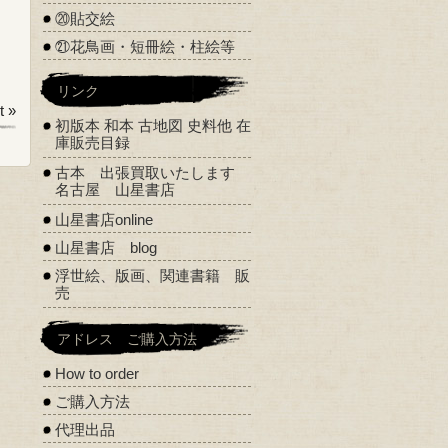
⑳貼交絵
㉑花鳥画・短冊絵・柱絵等
リンク
 »
初版本 和本 古地図 史料他 在
庫販売目録
古本 出張買取いたします
名古屋 山星書店
山星書店online
山星書店 blog
浮世絵、版画、関連書籍 販
売
アドレス ご購入方法
How to order
ご購入方法
代理出品