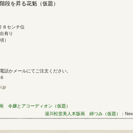
階段を昇る花魁（仮題）
２８センチ位
出有り
頃）
電話かメールにてご注文ください。
６６
jp
画 令嬢とアコーディオン（仮題）
湯川松堂美人木版画 綿つみ（仮題）
：Next