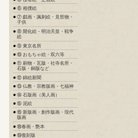
⑥ 相撲絵
⑦ 戯画・諷刺絵・見世物・
子供
⑧ 開化絵・明治天皇・戦争
絵
⑨ 東京名所
⑩ おもちゃ絵・双六等
⑪ 刷物・瓦版・社寺名所・
石版・銅版など
⑫ 錦絵新聞
⑬ 仏教・宗教版画・七福神
⑭ 石版画（美人画）
⑮ 泥絵
⑯ 新版画・創作版画・現代
版画
⑱春画・艶本
⑲復刻版