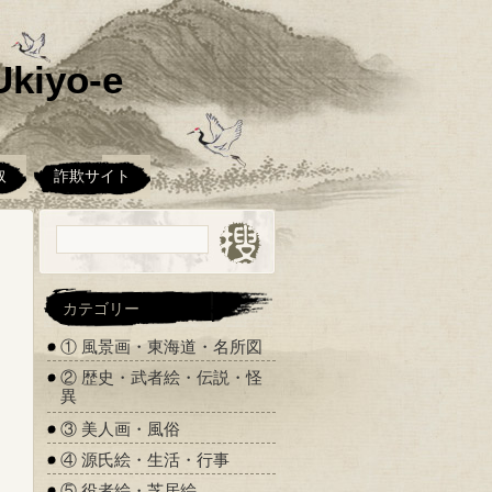
kiyo-e
取
詐欺サイト
カテゴリー
① 風景画・東海道・名所図
② 歴史・武者絵・伝説・怪
異
③ 美人画・風俗
④ 源氏絵・生活・行事
⑤ 役者絵・芝居絵