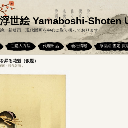
絵 Yamaboshi-Shoten U
絵、新版画、現代版画を中心に取り扱っております
ご購入方法
代理出品
会社情報
浮世絵 査定 買
を昇る花魁（仮題）
版画・現代版画
，