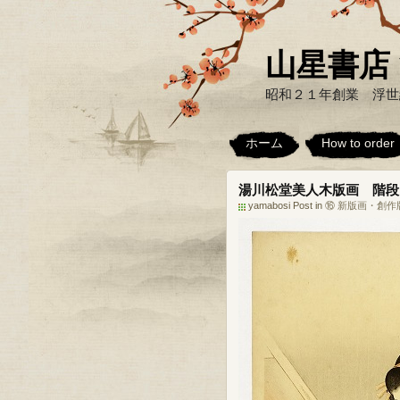
山星書店 浮世
昭和２１年創業 浮世
ホーム
How to order
湯川松堂美人木版画 階段
yamabosi Post in
⑯ 新版画・創作