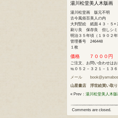
湯川松堂美人木版画 
湯川松堂画 版元不明
古今風俗百美人の内
大判竪絵 紙面４３・５×
刷り良 保存良 但しシミ
明治３５年頃（１９０２年
管理番号 246448
１枚
価格 ７０００円
ご注文、お問い合わせはお
℡０５２－３２１－１３
メール book@yamabosi.
山星書店
浮世絵買い取り
« Prev：
湯川松堂美人木版
Comments are closed.