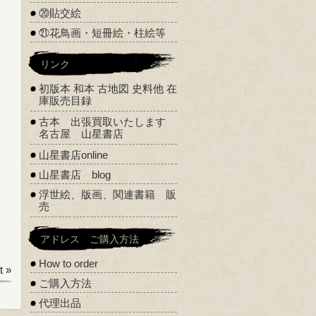
⑳貼交絵
㉑花鳥画・短冊絵・柱絵等
リンク
初版本 和本 古地図 史料他 在
庫販売目録
古本 出張買取いたします
名古屋 山星書店
山星書店online
山星書店 blog
浮世絵、版画、関連書籍 販
売
アドレス ご購入方法
How to order
 »
ご購入方法
代理出品