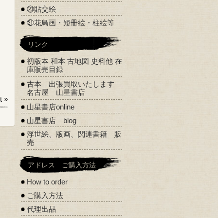
⑳貼交絵
㉑花鳥画・短冊絵・柱絵等
リンク
初版本 和本 古地図 史料他 在
庫販売目録
古本 出張買取いたします
名古屋 山星書店
 »
山星書店online
山星書店 blog
浮世絵、版画、関連書籍 販
売
アドレス ご購入方法
How to order
ご購入方法
代理出品