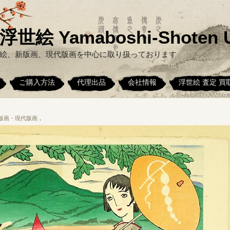
絵 Yamaboshi-Shoten U
絵、新版画、現代版画を中心に取り扱っております
ご購入方法
代理出品
会社情報
浮世絵 査定 買
版画・現代版画
，