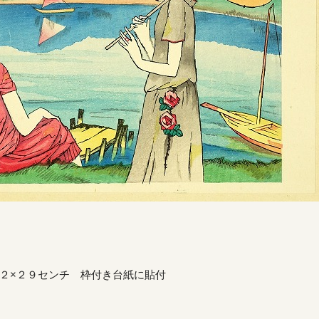
２×２９センチ 枠付き台紙に貼付