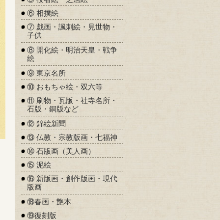
⑥ 相撲絵
⑦ 戯画・諷刺絵・見世物・
子供
⑧ 開化絵・明治天皇・戦争
絵
⑨ 東京名所
⑩ おもちゃ絵・双六等
⑪ 刷物・瓦版・社寺名所・
石版・銅版など
⑫ 錦絵新聞
⑬ 仏教・宗教版画・七福神
⑭ 石版画（美人画）
⑮ 泥絵
⑯ 新版画・創作版画・現代
版画
⑱春画・艶本
⑲復刻版