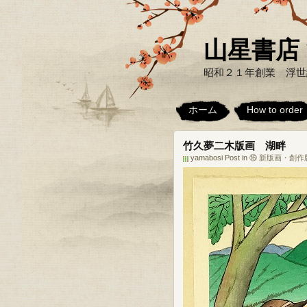
山星書店 浮世
昭和２１年創業 浮世
ホーム
How to order
竹久夢二木版画 湖畔
yamabosi Post in
⑯ 新版画・創作