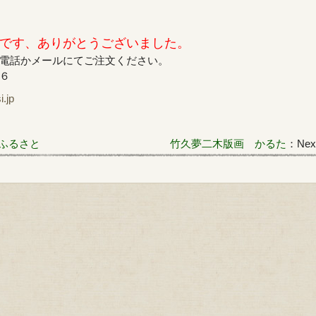
です、ありがとうございました。
電話かメールにてご注文ください。
６６
jp
ふるさと
竹久夢二木版画 かるた
：Next