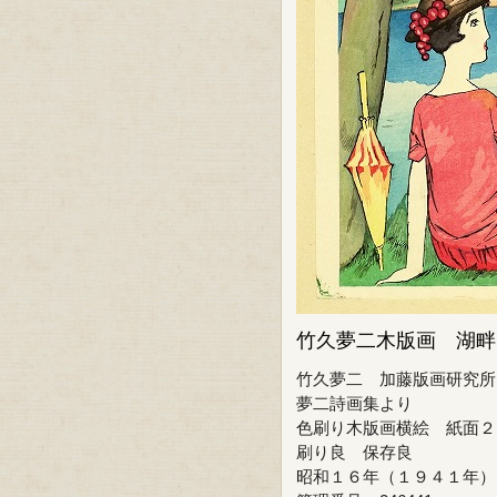
竹久夢二木版画 湖畔
竹久夢二 加藤版画研究所
夢二詩画集より
色刷り木版画横絵 紙面２
刷り良 保存良
昭和１６年（１９４１年）