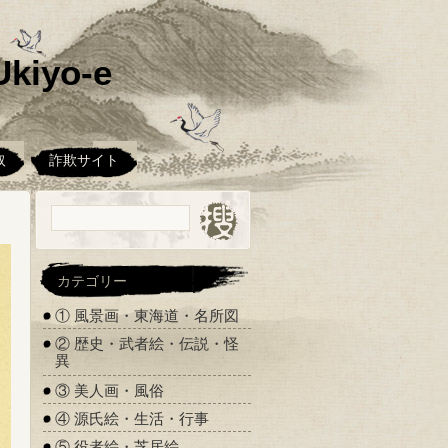
kiyo-e
取
詐欺サイト
カテゴリー
① 風景画・東海道・名所図
② 歴史・武者絵・伝説・怪
異
③ 美人画・風俗
④ 源氏絵・生活・行事
⑤ 役者絵・芝居絵