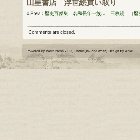
山星書店
浮世絵買い取り
« Prev：
歴史百傑集 名和長年一族… 三枚続 （歴
Comments are closed.
Powered By
WordPress 7.0.2
, Theme(Ink and wash) Design By
Arne
.