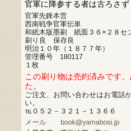
官軍に降参する者は古ろさず
官軍先鋒本営
西南戦争官軍伝単
和紙木版墨刷 紙面３６×２８セ
刷り良 保存良
明治１０年（１８７７年）
管理番号 180117
１枚
この刷り物は売約済みです、
た。
ご注文、お問い合わせはお電話
い。
℡０５２－３２１－１３６６
メール book@yamabosi.jp