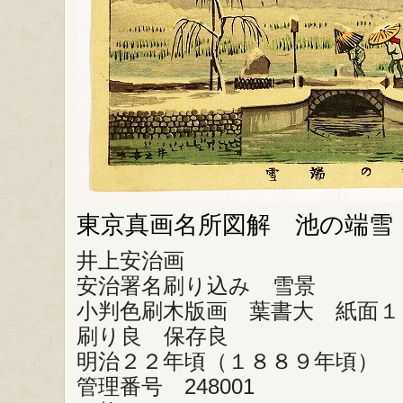
東京真画名所図解 池の端雪
井上安治画
安治署名刷り込み 雪景
小判色刷木版画 葉書大 紙面１
刷り良 保存良
明治２２年頃（１８８９年頃）
管理番号 248001