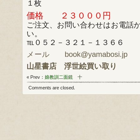
１枚
価格 ２３０００円
ご注文、お問い合わせはお電話
い。
℡０５２－３２１－１３６６
メール book@yamabosi.jp
山星書店
浮世絵買い取り
« Prev：
娘教訓二面鏡 十
Comments are closed.