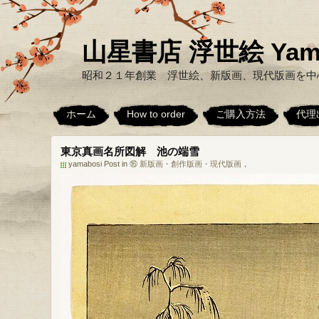
山星書店 浮世絵 Yamabo
昭和２１年創業 浮世絵、新版画、現代版画を中
ホーム
How to order
ご購入方法
代理
東京真画名所図解 池の端雪
yamabosi Post in
⑯ 新版画・創作版画・現代版画
，