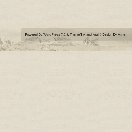
Powered By
WordPress 7.0.3
, Theme(Ink and wash) Design By
Arne
.