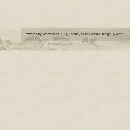
Powered By
WordPress 7.0.3
, Theme(Ink and wash) Design By
Arne
.