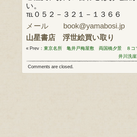
い。
℡０５２－３２１－１３６６
メール book@yamabosi.jp
山星書店
浮世絵買い取り
« Prev：
東京名所 亀井戸梅屋敷 両国橋夕景 ８コ
井川洗崖
Comments are closed.