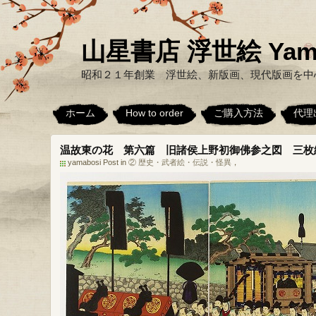
山星書店 浮世絵 Yamabo
昭和２１年創業 浮世絵、新版画、現代版画を中
ホーム
How to order
ご購入方法
代理
温故東の花 第六篇 旧諸侯上野初御佛参之図 三枚
yamabosi Post in
② 歴史・武者絵・伝説・怪異
，