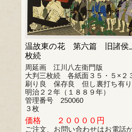
温故東の花 第六篇 旧諸侯
枚続
周延画 江川八左衛門版
大判三枚続 各紙面３５・５×２
刷り良 保存良 但し裏打ち有
明治２２年（１８８９年）
管理番号 250060
３枚
価格 ２００００円
ご注文、お問い合わせはお電話