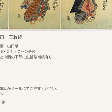
画 三枚続
画 山口版
３×２４・７センチ位
と中図の下部に虫補修補紙有り
電話かメールにてご注文ください。
６
jp