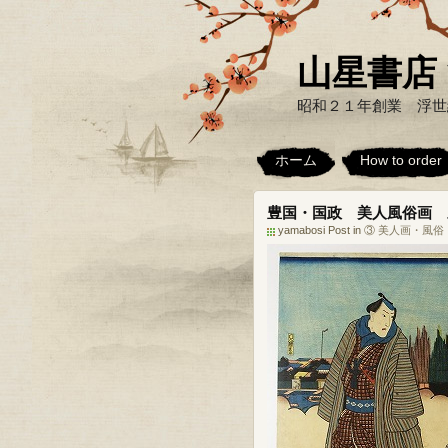
山星書店 浮世
昭和２１年創業 浮世
ホーム
How to order
豊国・国政 美人風俗画 
yamabosi Post in
③ 美人画・風俗