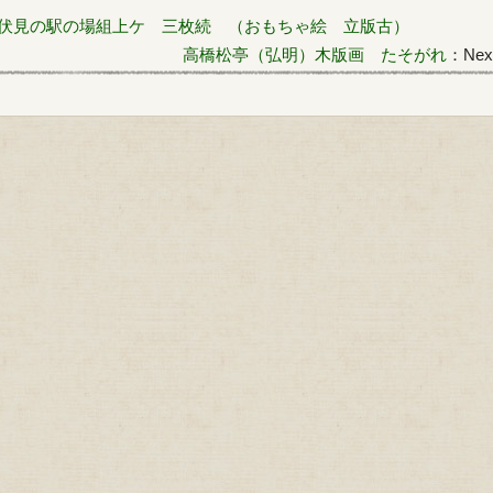
伏見の駅の場組上ケ 三枚続 （おもちゃ絵 立版古）
高橋松亭（弘明）木版画 たそがれ
：Next