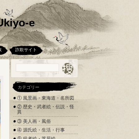
kiyo-e
取
詐欺サイト
カテゴリー
① 風景画・東海道・名所図
② 歴史・武者絵・伝説・怪
異
③ 美人画・風俗
④ 源氏絵・生活・行事
⑤ 役者絵・芝居絵