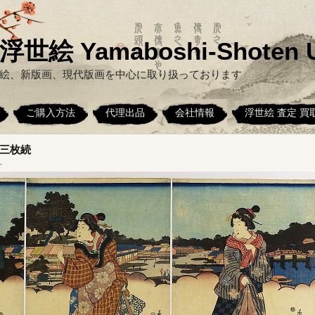
絵 Yamaboshi-Shoten U
絵、新版画、現代版画を中心に取り扱っております
ご購入方法
代理出品
会社情報
浮世絵 査定 買
三枚続
，