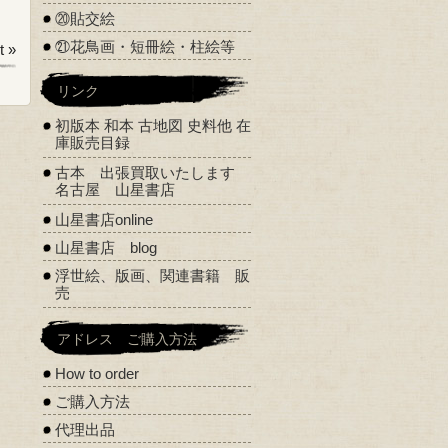
⑳貼交絵
㉑花鳥画・短冊絵・柱絵等
 »
リンク
初版本 和本 古地図 史料他 在
庫販売目録
古本 出張買取いたします
名古屋 山星書店
山星書店online
山星書店 blog
浮世絵、版画、関連書籍 販
売
アドレス ご購入方法
How to order
ご購入方法
代理出品