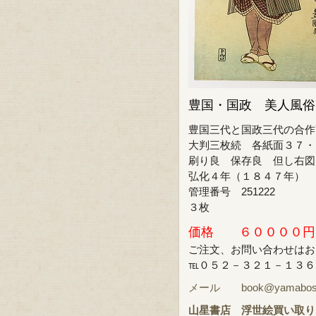
豊国・国政 美人風俗
豊国三代と国政三代の合作
大判三枚続 各紙面３７・
刷り良 保存良 但し右図
弘化４年（１８４７年）
管理番号 251222
３枚
価格 ６００００円
ご注文、お問い合わせはお
℡０５２－３２１－１３６
メール book@yamabosi.
山星書店
浮世絵買い取り