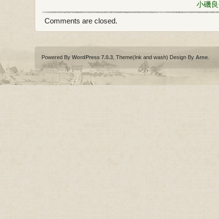
小磯良
Comments are closed.
Powered By
WordPress 7.0.3
, Theme(Ink and wash) Design By
Arne
.