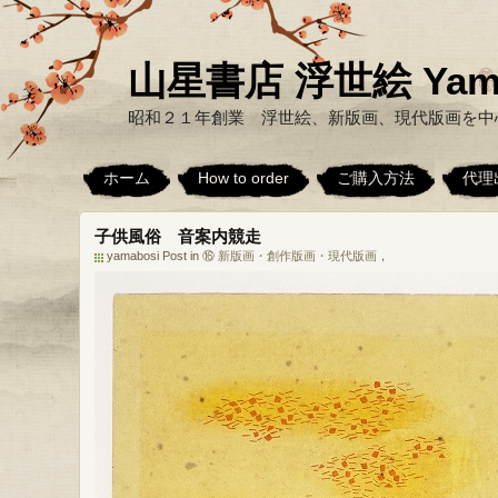
山星書店 浮世絵 Yamabo
昭和２１年創業 浮世絵、新版画、現代版画を中
ホーム
How to order
ご購入方法
代理
子供風俗 音案内競走
yamabosi Post in
⑯ 新版画・創作版画・現代版画
，