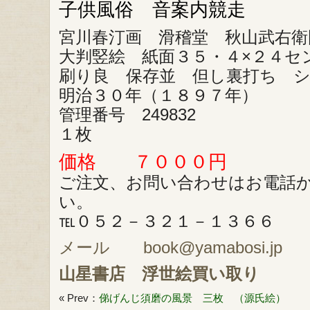
子供風俗 音案内競走
宮川春汀画 滑稽堂 秋山武右衛
大判竪絵 紙面３５・４×２４セ
刷り良 保存並 但し裏打ち 
明治３０年（１８９７年）
管理番号 249832
１枚
価格 ７０００円
ご注文、お問い合わせはお電話
い。
℡０５２－３２１－１３６６
メール book@yamabosi.jp
山星書店
浮世絵買い取り
« Prev：
俤げんじ須磨の風景 三枚 （源氏絵）