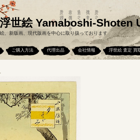
絵 Yamaboshi-Shoten U
絵、新版画、現代版画を中心に取り扱っております
ご購入方法
代理出品
会社情報
浮世絵 査定 買
，