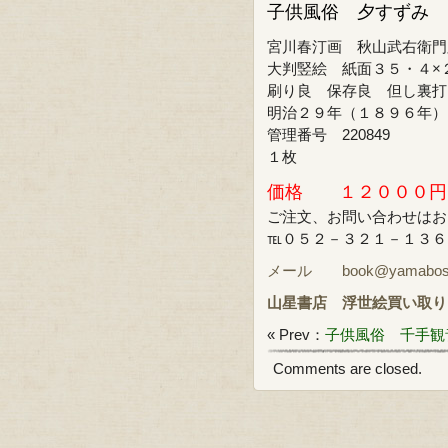
子供風俗 夕すずみ
宮川春汀画 秋山武右衛門
大判竪絵 紙面３５・４×
刷り良 保存良 但し裏打
明治２９年（１８９６年）
管理番号 220849
１枚
価格 １２０００円
ご注文、お問い合わせはお
℡０５２－３２１－１３６
メール book@yamabosi.
山星書店
浮世絵買い取り
« Prev：
子供風俗 千手観
Comments are closed.