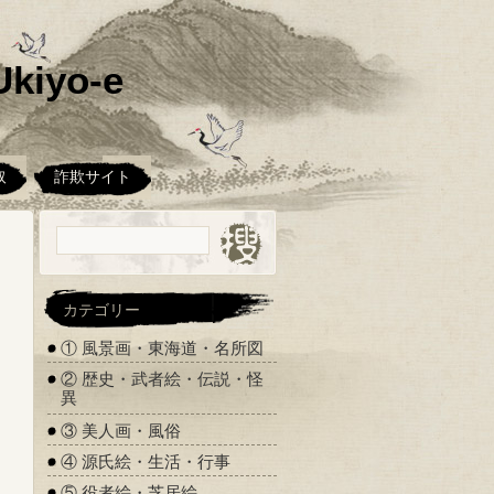
kiyo-e
取
詐欺サイト
カテゴリー
① 風景画・東海道・名所図
② 歴史・武者絵・伝説・怪
異
③ 美人画・風俗
④ 源氏絵・生活・行事
⑤ 役者絵・芝居絵