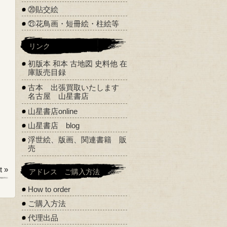
⑳貼交絵
㉑花鳥画・短冊絵・柱絵等
リンク
初版本 和本 古地図 史料他 在
庫販売目録
古本 出張買取いたします
名古屋 山星書店
山星書店online
山星書店 blog
浮世絵、版画、関連書籍 販
売
 »
アドレス ご購入方法
How to order
ご購入方法
代理出品