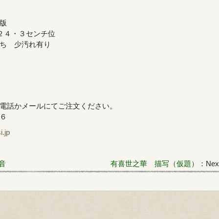
版
２４・３センチ位
ち 少汚れ有り
電話かメールにてご注文ください。
６
jp
音
有喜世之華 描写（仮題）
：Next