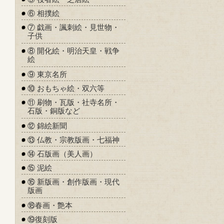
⑥ 相撲絵
⑦ 戯画・諷刺絵・見世物・
子供
⑧ 開化絵・明治天皇・戦争
絵
⑨ 東京名所
⑩ おもちゃ絵・双六等
⑪ 刷物・瓦版・社寺名所・
石版・銅版など
⑫ 錦絵新聞
⑬ 仏教・宗教版画・七福神
⑭ 石版画（美人画）
⑮ 泥絵
⑯ 新版画・創作版画・現代
版画
⑱春画・艶本
⑲復刻版