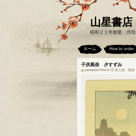
山星書店 浮世
昭和２１年創業 浮世
ホーム
How to order
子供風俗 夕すずみ
yamabosi Post in
③ 美人画・風俗