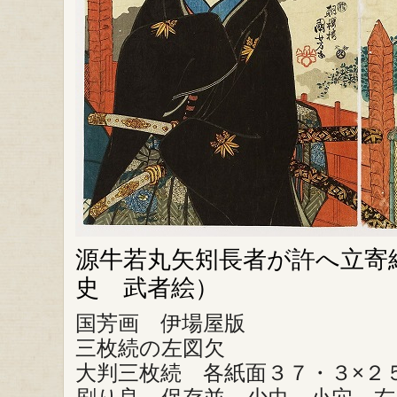
源牛若丸矢矧長者が許へ立寄
史 武者絵）
国芳画 伊場屋版
三枚続の左図欠
大判三枚続 各紙面３７・３×２