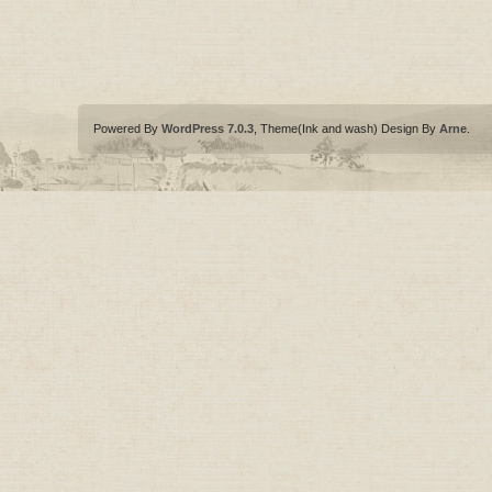
Powered By
WordPress 7.0.3
, Theme(Ink and wash) Design By
Arne
.