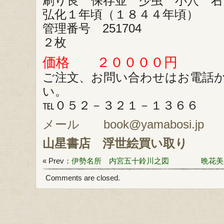
刷り良 保存並 少虫 小穴 
弘化１年頃（１８４４年頃）
管理番号 251704
２枚
価格 ２００００円
ご注文、お問い合わせはお電話
い。
℡０５２－３２１－１３６６
メール book@yamabosi.jp
山星書店
浮世絵買い取り
« Prev：
伊勢名所 内宮五十鈴川之図
晩花美
Comments are closed.