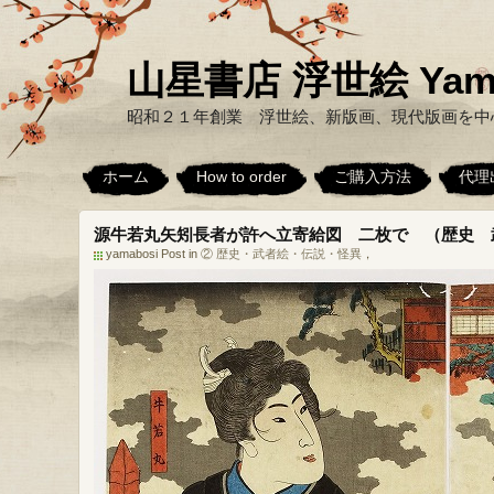
山星書店 浮世絵 Yamabo
昭和２１年創業 浮世絵、新版画、現代版画を中
ホーム
How to order
ご購入方法
代理
源牛若丸矢矧長者が許へ立寄給図 二枚で （歴史 
yamabosi Post in
② 歴史・武者絵・伝説・怪異
，