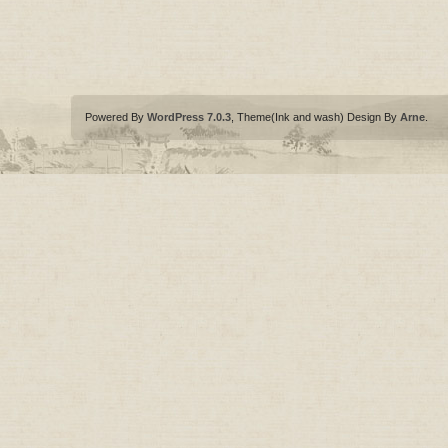
Powered By
WordPress 7.0.3
, Theme(Ink and wash) Design By
Arne
.