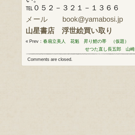
℡０５２－３２１－１３６６
メール book@yamabosi.jp
山星書店
浮世絵買い取り
« Prev：
春扇立美人 花魁 昇り鯉の帯 （仮題）
せつた直し長五郎 山崎
Comments are closed.