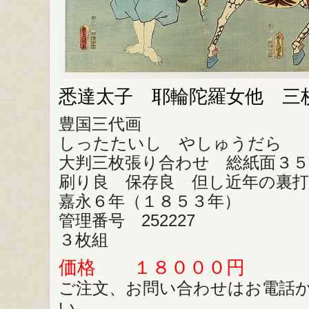
悉達太子 耶輪陀羅女他 三
豊国三代画
しったたいし やしゅうだら
大判三枚張り合わせ 総紙面３５
刷り良 保存良 但し近年の裏
嘉永６年（１８５３年）
管理番号 252227
３枚組
価格 １８０００円
ご注文、お問い合わせはお電話
い。