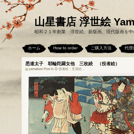
山星書店 浮世絵 Yamabo
昭和２１年創業 浮世絵、新版画、現代版画を中
ホーム
How to order
ご購入方法
代理
悉達太子 耶輪陀羅女他 三枚続 （役者絵）
yamabosi Post in
⑤ 役者絵・芝居絵
，