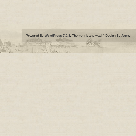
Powered By
WordPress 7.0.3
, Theme(Ink and wash) Design By
Arne
.