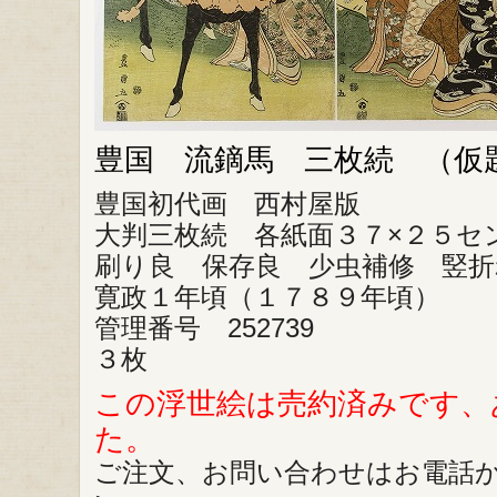
豊国 流鏑馬 三枚続 （仮
豊国初代画 西村屋版
大判三枚続 各紙面３７×２５セ
刷り良 保存良 少虫補修 竪折
寛政１年頃（１７８９年頃）
管理番号 252739
３枚
この浮世絵は売約済みです、
た。
ご注文、お問い合わせはお電話