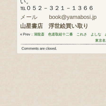
い。
℡０５２－３２１－１３６６
メール book@yamabosi.jp
山星書店
浮世絵買い取り
« Prev：
湖龍斎 色道取組十二番 これさ よしな 
東京名
Comments are closed.