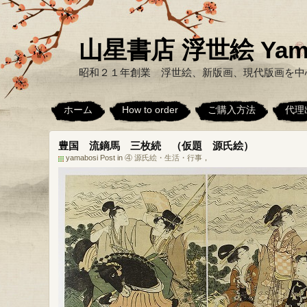
山星書店 浮世絵 Yamabo
昭和２１年創業 浮世絵、新版画、現代版画を中
ホーム
How to order
ご購入方法
代理
豊国 流鏑馬 三枚続 （仮題 源氏絵）
yamabosi Post in
④ 源氏絵・生活・行事
，