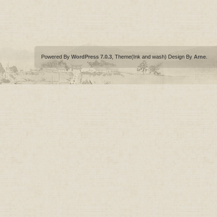
Powered By
WordPress 7.0.3
, Theme(Ink and wash) Design By
Arne
.