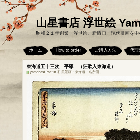
山星書店 浮世絵 Yamabo
昭和２１年創業 浮世絵、新版画、現代版画を中
ホーム
How to order
ご購入方法
代理
東海道五十三次 平塚 （狂歌入東海道）
yamabosi Post in
① 風景画・東海道・名所図
，