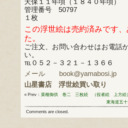
天保１１年頃（１８４０年頃）
管理番号 50797
１枚
この浮世絵は売約済みです、
た。
ご注文、お問い合わせはお電話
い。
℡０５２－３２１－１３６６
メール book@yamabosi.jp
山星書店
浮世絵買い取り
« Prev：
菜種御供 巻二 三枚続 （役者絵 上方絵
東海道五十
Comments are closed.