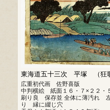
東海道五十三次 平塚 （狂
広重初代画 佐野喜版
中判横絵 紙面１６・７×２２
刷り良 保存並 全体に薄汚れ 
り 縁に綴じ穴