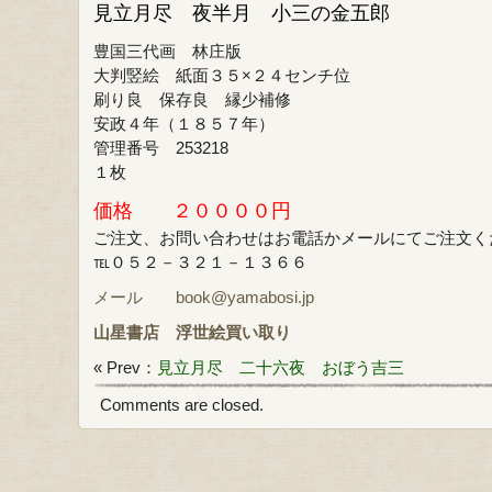
見立月尽 夜半月 小三の金五郎
豊国三代画 林庄版
大判竪絵 紙面３５×２４センチ位
刷り良 保存良 縁少補修
安政４年（１８５７年）
管理番号 253218
１枚
価格 ２００００円
ご注文、お問い合わせはお電話かメールにてご注文く
℡０５２－３２１－１３６６
メール book@yamabosi.jp
山星書店
浮世絵買い取り
« Prev：
見立月尽 二十六夜 おぼう吉三
Comments are closed.