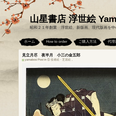
山星書店 浮世絵 Yamabo
昭和２１年創業 浮世絵、新版画、現代版画を中
ホーム
How to order
ご購入方法
代理
見立月尽 夜半月 小三の金五郎
yamabosi Post in
⑤ 役者絵・芝居絵
，