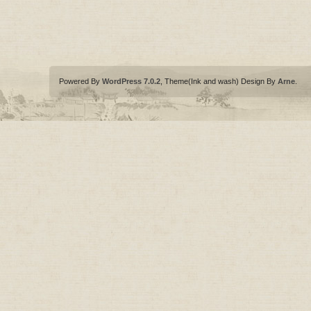
Powered By
WordPress 7.0.2
, Theme(Ink and wash) Design By
Arne
.