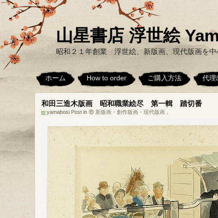
山星書店 浮世絵 Yamabo
昭和２１年創業 浮世絵、新版画、現代版画を中
ホーム
How to order
ご購入方法
代理
和田三造木版画 昭和職業絵尽 第一輯 踏切番
yamabosi Post in
⑯ 新版画・創作版画・現代版画
，