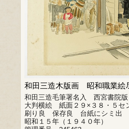
和田三造木版画 昭和職業絵
和田三造毛筆署名入 西宮書院版
大判横絵 紙面２９×３８・５セ
刷り良 保存良 台紙にシミ出
昭和１５年（１９４０年）