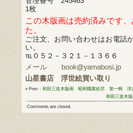
管理番号 245463
1枚
この木版画は売約済みです、
た。
ご注文、お問い合わせはお電話
い。
℡０５２－３２１－１３６６
メール book@yamabosi.jp
山星書店
浮世絵買い取り
« Prev：
和田三造木版画 昭和職業絵尽 第一輯 洋
和田三造木版
Comments are closed.