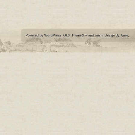
Powered By
WordPress 7.0.3
, Theme(Ink and wash) Design By
Arne
.