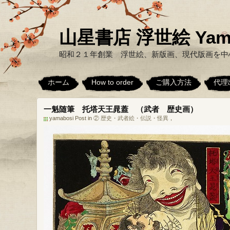
山星書店 浮世絵 Yamabo
昭和２１年創業 浮世絵、新版画、現代版画を中
ホーム
How to order
ご購入方法
代理
一魁随筆 托塔天王晁蓋 （武者 歴史画）
yamabosi Post in
② 歴史・武者絵・伝説・怪異
，