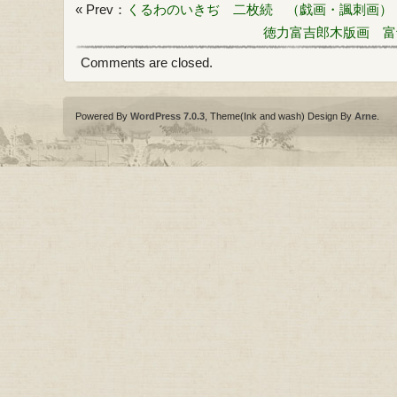
« Prev：
くるわのいきぢ 二枚続 （戯画・諷刺画）
徳力富吉郎木版画 富
Comments are closed.
Powered By
WordPress 7.0.3
, Theme(Ink and wash) Design By
Arne
.