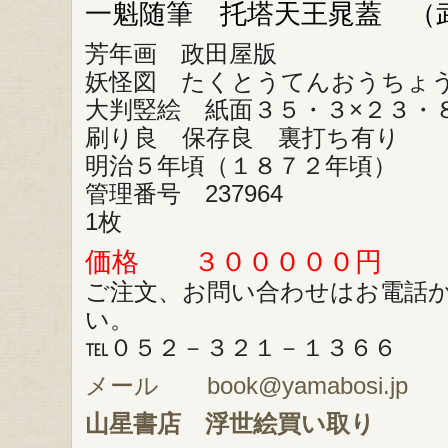
一魁随筆 托塔天王晁蓋 （
芳年画 政田屋版
妖怪図 たくとうてんおうちょ
大判竪絵 紙面３５・３×２３・
刷り良 保存良 裏打ち有り
明治５年頃（１８７２年頃）
管理番号 237964
1枚
価格 ３０００００円
ご注文、お問い合わせはお電話
い。
℡０５２－３２１－１３６６
メール book@yamabosi.jp
山星書店
浮世絵買い取り