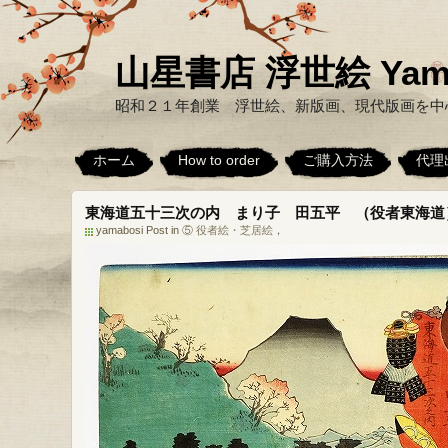
山星書店 浮世絵 Yamabo
昭和２１年創業 浮世絵、新版画、現代版画を中
ホーム
How to order
ご購入方法
代理
東海道五十三次の内 まり子 田五平 （役者東海道
yamabosi Post in
⑤ 役者絵・芝居絵
，