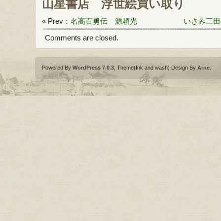
山星書店
浮世絵買い取り
« Prev：
名高百勇伝 源頼光
いさみ三田
Comments are closed.
Powered By
WordPress 7.0.3
, Theme(Ink and wash) Design By
Arne
.