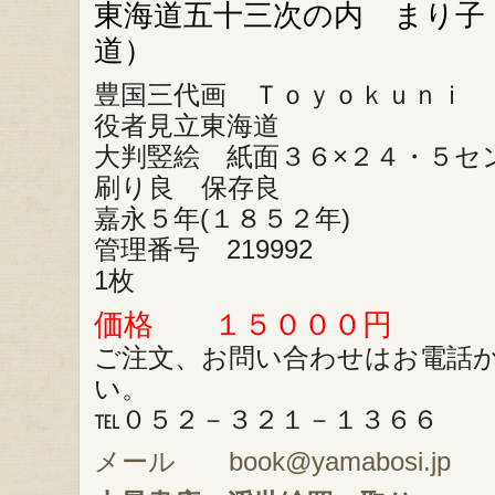
東海道五十三次の内 まり子
道）
豊国三代画 Ｔｏｙｏｋｕｎｉ 
役者見立東海道
大判竪絵 紙面３６×２４・５セ
刷り良 保存良
嘉永５年(１８５２年)
管理番号 219992
1枚
価格 １５０００円
ご注文、お問い合わせはお電話
い。
℡０５２－３２１－１３６６
メール book@yamabosi.jp