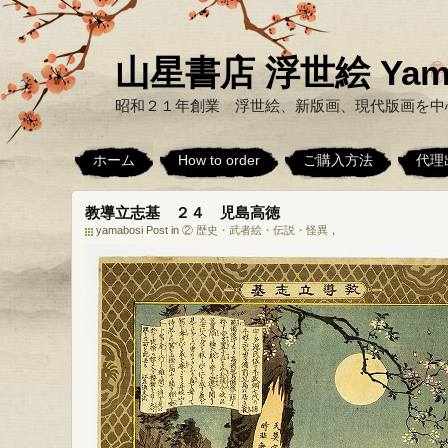
山星書店 浮世絵 Yamabo
昭和２１年創業 浮世絵、新版画、現代版画を中
ホーム
How to order
ご購入方法
代理
教導立志基 ２４ 児島高徳
yamabosi Post in
② 歴史・武者絵・伝説・怪異
，