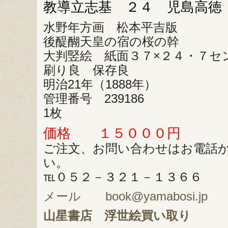
教導立志基 ２４ 児島高徳
水野年方画 松本平吉版
後醍醐天皇の宿の桜の幹
大判竪絵 紙面３７×２４・７セ
刷り良 保存良
明治21年（1888年）
管理番号 239186
1枚
価格 １５０００円
ご注文、お問い合わせはお電話
い。
℡０５２－３２１－１３６６
メール book@yamabosi.jp
山星書店
浮世絵買い取り