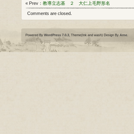
« Prev：
教導立志基 ２ 大仁上毛野形名
Comments are closed.
Powered By
WordPress 7.0.3
, Theme(Ink and wash) Design By
Arne
.