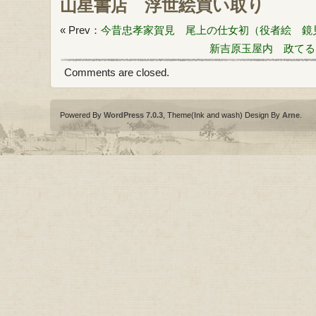
山星書店
浮世絵買い取り
« Prev：
今昔忠孝家賀見 尾上の仕女初（役者絵 鏡
新吉原玉屋内 政てる
Comments are closed.
Powered By
WordPress 7.0.3
, Theme(Ink and wash) Design By
Arne
.