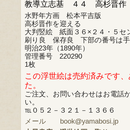
教導立志基 ４４ 高杉晋作
水野年方画 松本平吉版
高杉晋作を迎える
大判竪絵 紙面３６×２４・５セ
刷り良 保存良 下部の番号は
明治23年（1890年）
管理番号 220290
1枚
この浮世絵は売約済みです、
た。
ご注文、お問い合わせはお電話
い。
℡０５２－３２１－１３６６
メール book@yamabosi.jp