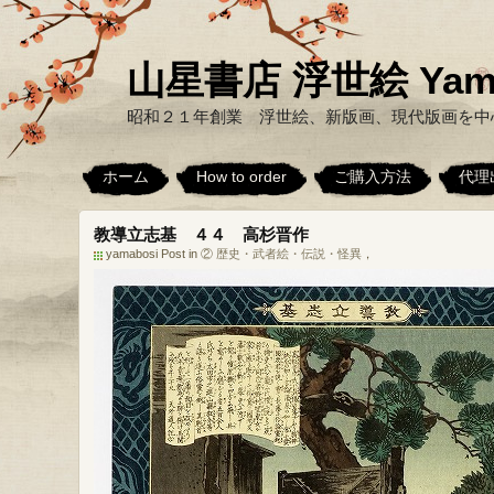
山星書店 浮世絵 Yamabo
昭和２１年創業 浮世絵、新版画、現代版画を中
ホーム
How to order
ご購入方法
代理
教導立志基 ４４ 高杉晋作
yamabosi Post in
② 歴史・武者絵・伝説・怪異
，