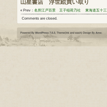
山星書店
浮世絵買い取り
« Prev：
名所江戸百景 王子稲荷乃社
東海道五十三
Comments are closed.
Powered By
WordPress 7.0.3
, Theme(Ink and wash) Design By
Arne
.