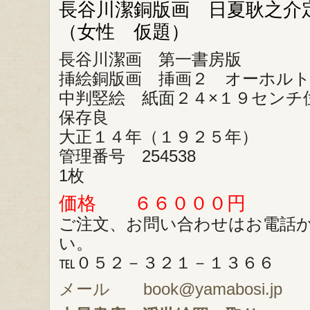
長谷川潔銅版画 日夏耿之
（女性 仮題）
長谷川潔画 第一書房版
挿絵銅版画 挿画２ オーホル
中判竪絵 紙面２４×１９センチ
保存良
大正１４年（１９２５年）
管理番号 254538
1枚
価格 ６６０００円
ご注文、お問い合わせはお電話
い。
℡０５２－３２１－１３６６
メール book@yamabosi.jp