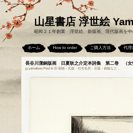
山星書店 浮世絵 Yamabo
昭和２１年創業 浮世絵、新版画、現代版画を中
ホーム
How to order
ご購入方法
代理
長谷川潔銅版画 日夏耿之介定本詩集 第二巻 （女
yamabosi Post in
⑪ 刷物・瓦版・社寺名所・石版・銅版など
，