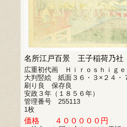
名所江戸百景 王子稲荷乃社
広重初代画 Ｈｉｒｏｓｈｉｇｅ
大判竪絵 紙面３６・３×２４・
刷り良 保存良
安政３年（１８５６年）
管理番号 255113
1枚
価格 ４０００００円