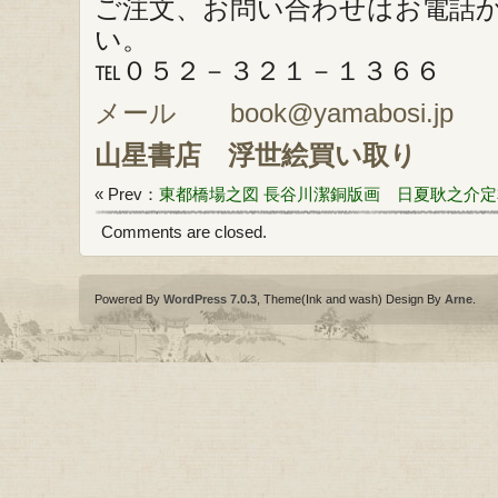
ご注文、お問い合わせはお電話
い。
℡０５２－３２１－１３６６
メール book@yamabosi.jp
山星書店
浮世絵買い取り
« Prev：
東都橋場之図
長谷川潔銅版画 日夏耿之介定
Comments are closed.
Powered By
WordPress 7.0.3
, Theme(Ink and wash) Design By
Arne
.