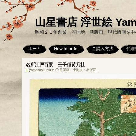
山星書店 浮世絵 Yamabo
昭和２１年創業 浮世絵、新版画、現代版画を中
ホーム
How to order
ご購入方法
代理
名所江戸百景 王子稲荷乃社
yamabosi Post in
① 風景画・東海道・名所図
，